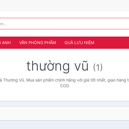
G ANH
VĂN PHÒNG PHẨM
QUÀ LƯU NIỆM
thường vũ
(1)
ả Thường Vũ. Mua sản phẩm chính hãng với giá tốt nhất, giao hàng t
COD