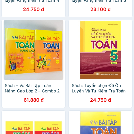
luyện và tự kiểm tra Toán 4
luyện và tự kiểm tra Toán 5
tập 1
tập 1 (B33)
24.750 đ
23.100 đ
Sách – Vở Bài Tập Toán
Sách: Tuyển chọn Đề Ôn
Nâng Cao Lớp 2 – Combo 2
Luyện Và Tự Kiểm Tra Toán
tập
Lớp 5 Tập 1
61.880 đ
24.750 đ