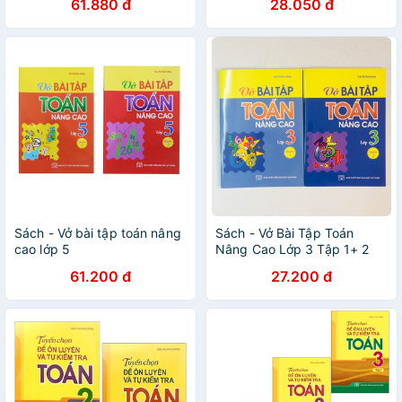
61.880 đ
28.050 đ
Kiểm Tra Toán Lớp 5 Tập 2
Sách - Vở bài tập toán nâng
Sách - Vở Bài Tập Toán
cao lớp 5
Nâng Cao Lớp 3 Tập 1+ 2
61.200 đ
27.200 đ