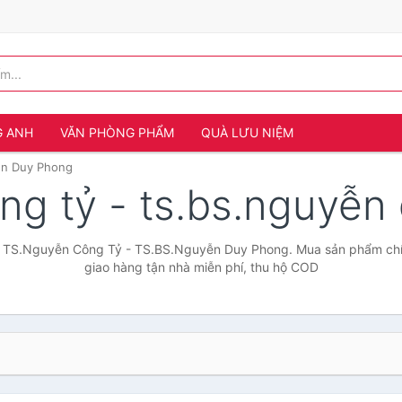
G ANH
VĂN PHÒNG PHẨM
QUÀ LƯU NIỆM
ễn Duy Phong
ng tỷ - ts.bs.nguyễ
ả TS.Nguyễn Công Tỷ - TS.BS.Nguyễn Duy Phong. Mua sản phẩm chính
giao hàng tận nhà miễn phí, thu hộ COD