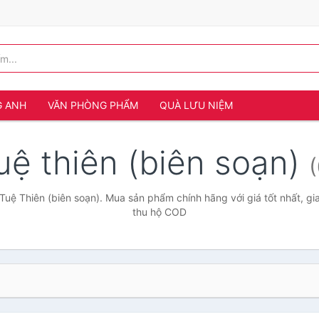
G ANH
VĂN PHÒNG PHẨM
QUÀ LƯU NIỆM
uệ thiên (biên soạn)
(
Tuệ Thiên (biên soạn). Mua sản phẩm chính hãng với giá tốt nhất, gi
thu hộ COD