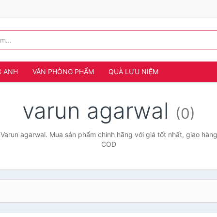
G ANH
VĂN PHÒNG PHẨM
QUÀ LƯU NIỆM
varun agarwal
(0)
Varun agarwal. Mua sản phẩm chính hãng với giá tốt nhất, giao hàng
COD