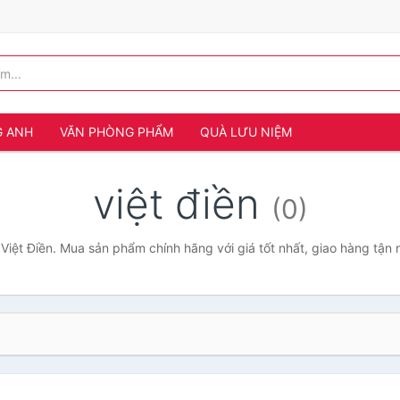
G ANH
VĂN PHÒNG PHẨM
QUÀ LƯU NIỆM
việt điền
(0)
Việt Điền. Mua sản phẩm chính hãng với giá tốt nhất, giao hàng tận