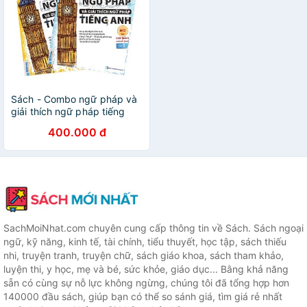
Sách - Combo ngữ pháp và
giải thích ngữ pháp tiếng
anh cơ bản và nâng cao tập
400.000 đ
1,2 - 9820021488332
SachMoiNhat.com chuyên cung cấp thông tin về Sách. Sách ngoại
ngữ, kỹ năng, kinh tế, tài chính, tiểu thuyết, học tập, sách thiếu
nhi, truyện tranh, truyện chữ, sách giáo khoa, sách tham khảo,
luyện thi, y học, mẹ và bé, sức khỏe, giáo dục... Bằng khả năng
sẵn có cùng sự nỗ lực không ngừng, chúng tôi đã tổng hợp hơn
140000 đầu sách, giúp bạn có thể so sánh giá, tìm giá rẻ nhất