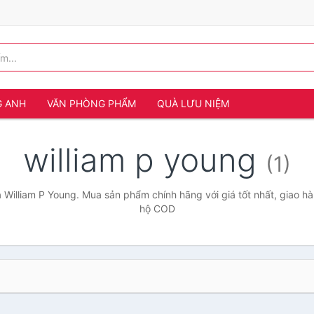
G ANH
VĂN PHÒNG PHẨM
QUÀ LƯU NIỆM
william p young
(1)
 William P Young. Mua sản phẩm chính hãng với giá tốt nhất, giao hà
hộ COD