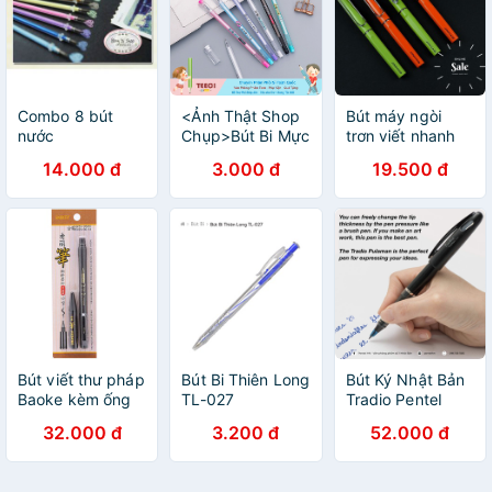
Combo 8 bút
<Ảnh Thật Shop
Bút máy ngòi
nước
Chụp>Bút Bi Mực
trơn viết nhanh
Đen Xuất Nhật
tiết kiệm Jin
14.000 đ
3.000 đ
19.500 đ
Cao Cấp 0.5mm
Bailey
T043
Bút viết thư pháp
Bút Bi Thiên Long
Bút Ký Nhật Bản
Baoke kèm ống
TL-027
Tradio Pentel
mực S22
TRJ50 | Siêu
32.000 đ
3.200 đ
52.000 đ
(1+1S22)
Cứng Và Bền
Đẹp | Chất Liệu
Mực Cao Cấp