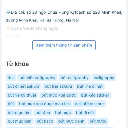
🐳Địa chỉ: số 20 ngõ Chùa Hưng Ký(cạnh số 228 Minh Khai),
đường Minh Khai, Hai Bà Trưng, Hà Nội
🔅Open: 9h-20h hàng ngày
Giá WAI
Xem thêm thông tin sản phẩm
Từ khóa
deli
bút viết calligraphy
bút calligraphy
calligraphy
bút đi nét sakura
bút line sakura
bút line đi nét
bút vẽ kỹ thuật
bút mực xoá được
bút kéo sticker
bút
bút mực xoá được màu tím
deli office store
bút mực tím
bút đen
bút mực
bút đi nét
but muc den
bút kaco
bút mực xanh
bút nước