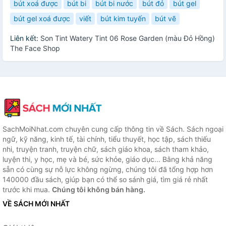
bút xoá được
bút bi
bút bi nước
bút đỏ
bút gel
bút gel xoá được
viết
bút kim tuyến
bút vẽ
Liên kết:
Son Tint Watery Tint 06 Rose Garden (màu Đỏ Hồng)
The Face Shop
SachMoiNhat.com chuyên cung cấp thông tin về Sách. Sách ngoại
ngữ, kỹ năng, kinh tế, tài chính, tiểu thuyết, học tập, sách thiếu
nhi, truyện tranh, truyện chữ, sách giáo khoa, sách tham khảo,
luyện thi, y học, mẹ và bé, sức khỏe, giáo dục... Bằng khả năng
sẵn có cùng sự nỗ lực không ngừng, chúng tôi đã tổng hợp hơn
140000 đầu sách, giúp bạn có thể so sánh giá, tìm giá rẻ nhất
trước khi mua.
Chúng tôi không bán hàng.
VỀ SÁCH MỚI NHẤT