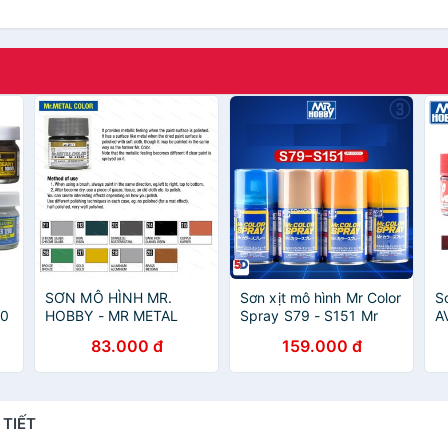
SƠN MÔ HÌNH MR.
Sơn xịt mô hình Mr Color
S
00
HOBBY - MR METAL
Spray S79 - S151 Mr
A
COLOR (MC211 ~
Hobby
83.000 đ
159.000 đ
MC219)
 TIẾT