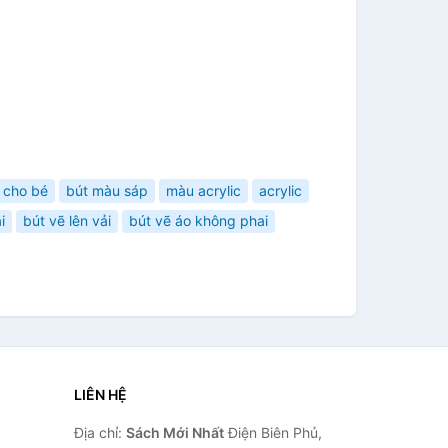
 cho bé
bút màu sáp
màu acrylic
acrylic
i
bút vẽ lên vải
bút vẽ áo không phai
LIÊN HỆ
Địa chỉ:
Sách Mới Nhất
Điện Biên Phủ,