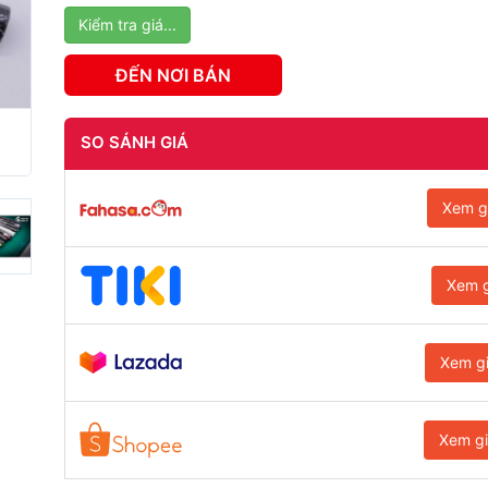
Kiểm tra giá...
ĐẾN NƠI BÁN
SO SÁNH GIÁ
Xem g
Xem g
Xem g
Xem g