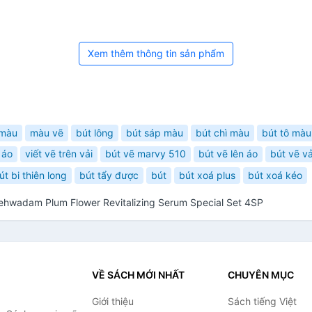
Xem thêm thông tin sản phẩm
 màu
màu vẽ
bút lông
bút sáp màu
bút chì màu
bút tô màu
 áo
viết vẽ trên vải
bút vẽ marvy 510
bút vẽ lên áo
bút vẽ vả
út bi thiên long
bút tẩy được
bút
bút xoá plus
bút xoá kéo
Yehwadam Plum Flower Revitalizing Serum Special Set 4SP
VỀ SÁCH MỚI NHẤT
CHUYÊN MỤC
Giới thiệu
Sách tiếng Việt