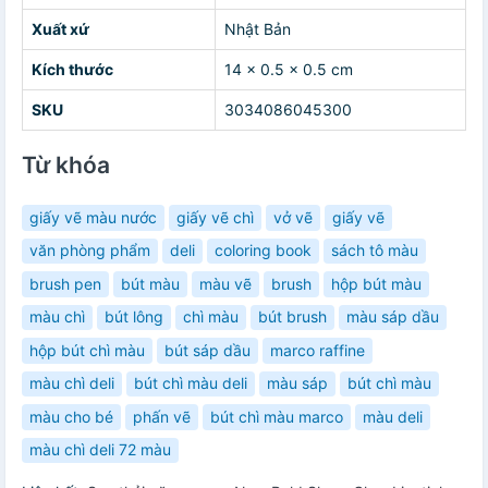
Xuất xứ
Nhật Bản
Kích thước
14 x 0.5 x 0.5 cm
SKU
3034086045300
Từ khóa
giấy vẽ màu nước
giấy vẽ chì
vở vẽ
giấy vẽ
văn phòng phẩm
deli
coloring book
sách tô màu
brush pen
bút màu
màu vẽ
brush
hộp bút màu
màu chì
bút lông
chì màu
bút brush
màu sáp dầu
hộp bút chì màu
bút sáp dầu
marco raffine
màu chì deli
bút chì màu deli
màu sáp
bút chì màu
màu cho bé
phấn vẽ
bút chì màu marco
màu deli
màu chì deli 72 màu