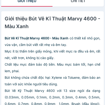
GIỚI THIỆU
CHI TIẾT
Giới thiệu Bút Vẽ Kĩ Thuật Marvy 4600 -
Màu Xanh
Bút Vẽ Kĩ Thuật Marvy 4600 - Màu Xanh
có thiết kế nhỏ gọn,
vừa vặn, cầm bút viết rất nhẹ và êm tay.
Mực ít bị thấm trên giấy mỏng, khi viết mực ra đều và êm, rất
nét, viết trơn, không bị cào giấy.
Chất liệu mực đảm bảo độ bền. Màu mực bám tốt, hạn chế
lem, phai.
Bút không chứa chất độc hại: Xylene và Toluene, đảm bảo an
toàn với sức khỏe người tiêu dùng.
Bút Vẽ Kỹ Thuật Marvy 4600 với 13 size ngòi đa dạng
(0.03mm, 0.05mm, 0.1mm, 0.2mm, 0.3mm, 0.4mm, 0.5mm,
0.6mm, 0.7mm, 0.8mm, 0.9mm 1.0mm, Brush (đầu lông)),