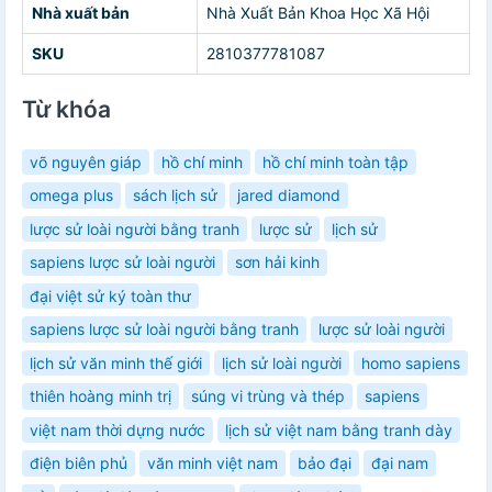
Nhà xuất bản
Nhà Xuất Bản Khoa Học Xã Hội
SKU
2810377781087
Từ khóa
võ nguyên giáp
hồ chí minh
hồ chí minh toàn tập
omega plus
sách lịch sử
jared diamond
lược sử loài người bằng tranh
lược sử
lịch sử
sapiens lược sử loài người
sơn hải kinh
đại việt sử ký toàn thư
sapiens lược sử loài người bằng tranh
lược sử loài người
lịch sử văn minh thế giới
lịch sử loài người
homo sapiens
thiên hoàng minh trị
súng vi trùng và thép
sapiens
việt nam thời dựng nước
lịch sử việt nam bằng tranh dày
điện biên phủ
văn minh việt nam
bảo đại
đại nam