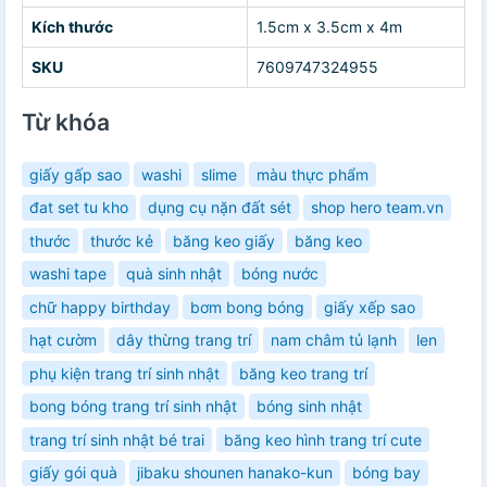
Kích thước
1.5cm x 3.5cm x 4m
SKU
7609747324955
Từ khóa
giấy gấp sao
washi
slime
màu thực phẩm
đat set tu kho
dụng cụ nặn đất sét
shop hero team.vn
thước
thước kẻ
băng keo giấy
băng keo
washi tape
quà sinh nhật
bóng nước
chữ happy birthday
bơm bong bóng
giấy xếp sao
hạt cườm
dây thừng trang trí
nam châm tủ lạnh
len
phụ kiện trang trí sinh nhật
băng keo trang trí
bong bóng trang trí sinh nhật
bóng sinh nhật
trang trí sinh nhật bé trai
băng keo hình trang trí cute
giấy gói quà
jibaku shounen hanako-kun
bóng bay