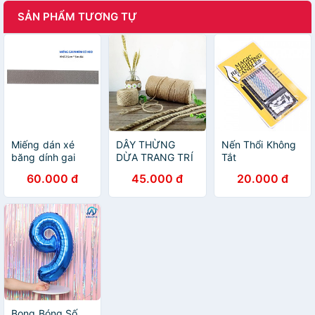
SẢN PHẨM TƯƠNG TỰ
Miếng dán xé
DÂY THỪNG
Nến Thổi Không
băng dính gai
DỪA TRANG TRÍ
Tắt
nhám có keo bản
60.000 đ
45.000 đ
20.000 đ
2.5cm*5m, tách
lẻ -(velcro tape/
khóa nhám)
Bong Bóng Số