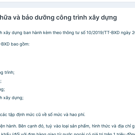
chữa và bảo dưỡng công trình xây dựng
nh xây dựng ban hành kèm theo thông tư số 10/2019/TT-BXD ngày 2
T-BXD bao gồm:
g trình;
;
ng;
h xây dựng;
 các tập định mức cũ về số mức và hao phí.
iện hành. Bên cạnh đó, tuỳ vào loại sản phẩm, hình thức và địa chỉ 
ẩu (đối với đơn hàng giao từ nước ngoài có giá trị trên 1 triệu đồng)