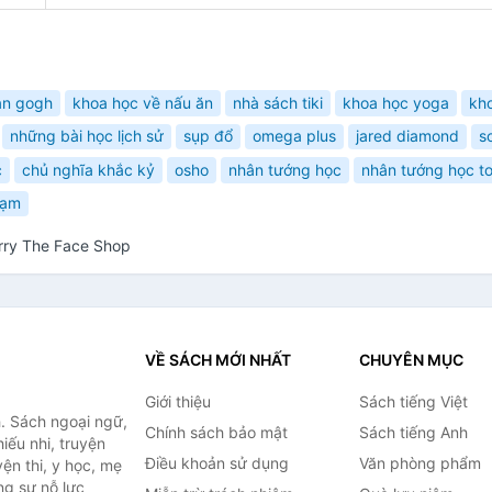
an gogh
khoa học về nấu ăn
nhà sách tiki
khoa học yoga
kh
những bài học lịch sử
sụp đổ
omega plus
jared diamond
s
c
chủ nghĩa khắc kỷ
osho
nhân tướng học
nhân tướng học t
hạm
rry The Face Shop
VỀ SÁCH MỚI NHẤT
CHUYÊN MỤC
Giới thiệu
Sách tiếng Việt
. Sách ngoại ngữ,
Chính sách bảo mật
Sách tiếng Anh
hiếu nhi, truyện
Điều khoản sử dụng
Văn phòng phẩm
ện thi, y học, mẹ
ng sự nỗ lực