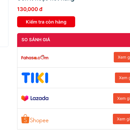
130,000 đ
Kiểm tra còn hàng
SO SÁNH GIÁ
Xem g
Xem g
Xem g
Xem g