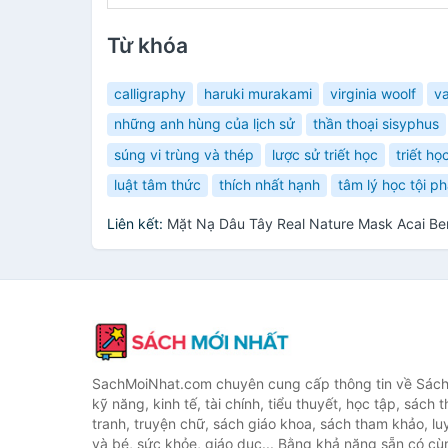
Từ khóa
calligraphy
haruki murakami
virginia woolf
v
những anh hùng của lịch sử
thần thoại sisyphus
súng vi trùng và thép
lược sử triết học
triết họ
luật tâm thức
thích nhất hạnh
tâm lý học tội p
Liên kết:
Mặt Nạ Dâu Tây Real Nature Mask Acai Be
SachMoiNhat.com chuyên cung cấp thông tin về Sách
kỹ năng, kinh tế, tài chính, tiểu thuyết, học tập, sách t
tranh, truyện chữ, sách giáo khoa, sách tham khảo, luy
và bé, sức khỏe, giáo dục... Bằng khả năng sẵn có cù