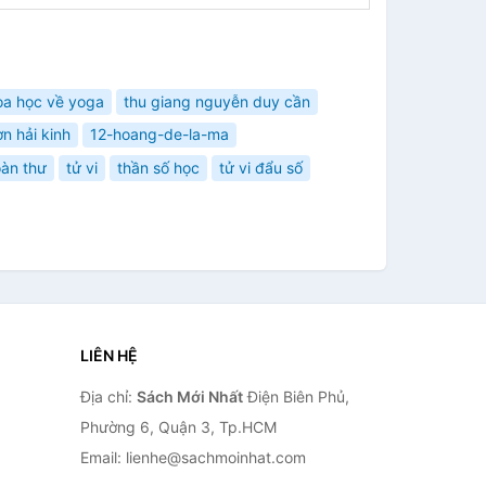
oa học về yoga
thu giang nguyễn duy cần
ơn hải kinh
12-hoang-de-la-ma
oàn thư
tử vi
thần số học
tử vi đẩu số
LIÊN HỆ
Địa chỉ:
Sách Mới Nhất
Điện Biên Phủ,
Phường 6, Quận 3, Tp.HCM
Email: lienhe@sachmoinhat.com