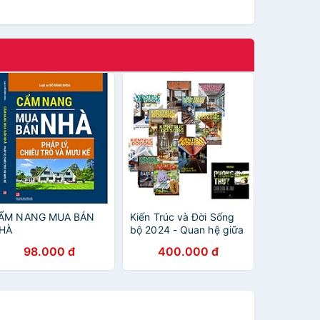
ẨM NANG MUA BÁN
Kiến Trúc và Đời Sống
HÀ
bộ 2024 - Quan hệ giữa
chủ nhà và kiến trúc sư
98.000 đ
400.000 đ