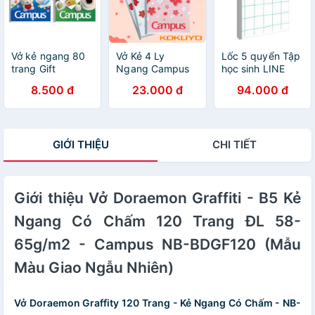
Vở kẻ ngang 80
Vở Kẻ 4 Ly
Lốc 5 quyển Tập
trang Gift
Ngang Campus
học sinh LINE
CAMPUS Cưng
Series Rain Of
FIELD 200 trang
8.500 đ
23.000 đ
94.000 đ
xỉu
Sakura 200
khổ A5 - Campus
Trang Khổ A5/B5
GIỚI THIỆU
CHI TIẾT
Giới thiệu Vở Doraemon Graffiti - B5 Kẻ
Ngang Có Chấm 120 Trang ĐL 58-
65g/m2 - Campus NB-BDGF120 (Mẫu
Màu Giao Ngẫu Nhiên)
Vở Doraemon Graffity 120 Trang - Kẻ Ngang Có Chấm - NB-