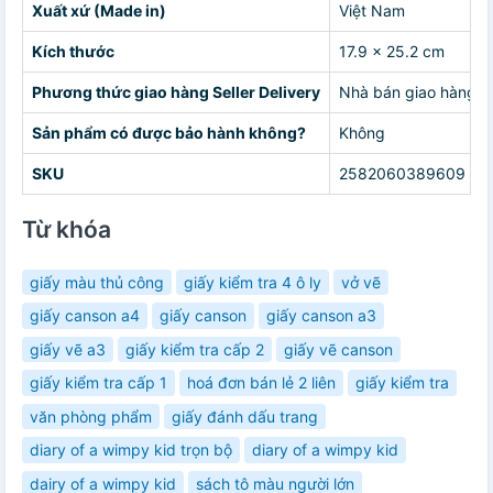
Xuất xứ (Made in)
Việt Nam
Kích thước
17.9 x 25.2 cm
Phương thức giao hàng Seller Delivery
Nhà bán giao hàng c
Sản phẩm có được bảo hành không?
Không
SKU
2582060389609
Từ khóa
giấy màu thủ công
giấy kiểm tra 4 ô ly
vở vẽ
giấy canson a4
giấy canson
giấy canson a3
giấy vẽ a3
giấy kiểm tra cấp 2
giấy vẽ canson
giấy kiểm tra cấp 1
hoá đơn bán lẻ 2 liên
giấy kiểm tra
văn phòng phẩm
giấy đánh dấu trang
diary of a wimpy kid trọn bộ
diary of a wimpy kid
dairy of a wimpy kid
sách tô màu người lớn