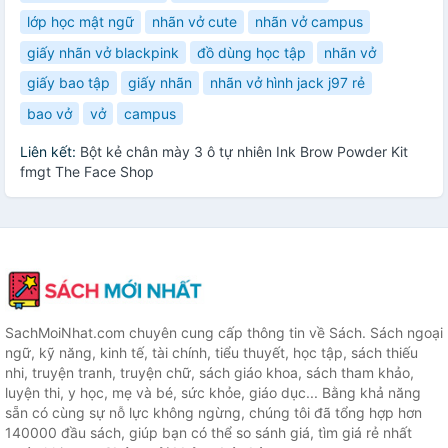
lớp học mật ngữ
nhãn vở cute
nhãn vở campus
giấy nhãn vở blackpink
đồ dùng học tập
nhãn vở
giấy bao tập
giấy nhãn
nhãn vở hình jack j97 rẻ
bao vở
vở
campus
Liên kết:
Bột kẻ chân mày 3 ô tự nhiên Ink Brow Powder Kit
fmgt The Face Shop
SachMoiNhat.com chuyên cung cấp thông tin về Sách. Sách ngoại
ngữ, kỹ năng, kinh tế, tài chính, tiểu thuyết, học tập, sách thiếu
nhi, truyện tranh, truyện chữ, sách giáo khoa, sách tham khảo,
luyện thi, y học, mẹ và bé, sức khỏe, giáo dục... Bằng khả năng
sẵn có cùng sự nỗ lực không ngừng, chúng tôi đã tổng hợp hơn
140000 đầu sách, giúp bạn có thể so sánh giá, tìm giá rẻ nhất