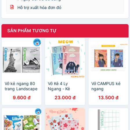
Hỗ trợ xuất hóa đơn đỏ
SẢN PHẨM TƯƠNG TỰ
Vở kẻ ngang 80
Vở Kẻ 4 Ly
Vở CAMPUS kẻ
trang Landscape
Ngang - Kẻ
ngang
CAMPUS
Ngang Có Chấm
80,120,200 tr
9.600 đ
23.000 đ
13.500 đ
Meow 120-200
CONAN, Tập kẻ
Trang Khổ A5/B5
ngang Conan -
Campus
Soleil Home