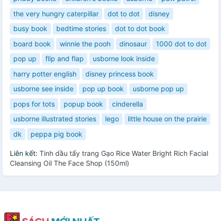
the very hungry caterpillar
dot to dot
disney
busy book
bedtime stories
dot to dot book
board book
winnie the pooh
dinosaur
1000 dot to dot
pop up
flip and flap
usborne look inside
harry potter english
disney princess book
usborne see inside
pop up book
usborne pop up
pops for tots
popup book
cinderella
usborne illustrated stories
lego
little house on the prairie
dk
peppa pig book
Liên kết:
Tinh dầu tẩy trang Gạo Rice Water Bright Rich Facial
Cleansing Oil The Face Shop (150ml)