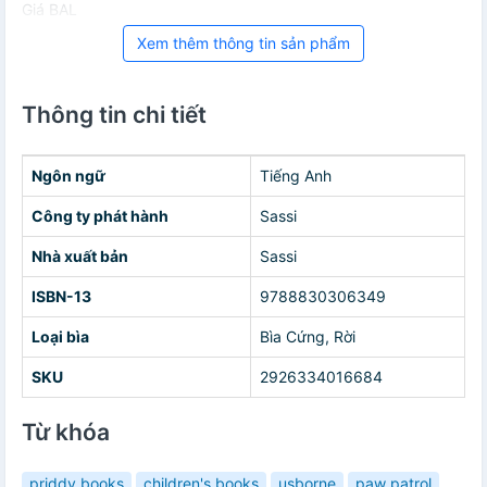
Giá BAL
Xem thêm thông tin sản phẩm
Thông tin chi tiết
Ngôn ngữ
Tiếng Anh
Công ty phát hành
Sassi
Nhà xuất bản
Sassi
ISBN-13
9788830306349
Loại bìa
Bìa Cứng, Rời
SKU
2926334016684
Từ khóa
priddy books
children's books
usborne
paw patrol