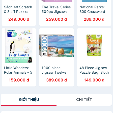
Sách 48 Scratch
The Travel Series
National Parks:
& Sniff Puzzle:
500pc Jigsaw:
300 Crossword
Christmas Corgi
Pisa
Puzzles
249.000 đ
259.000 đ
289.000 đ
Little Wonders:
1000 piece
48 Piece Jigsaw
Polar Animals - 5
Jigsaw:Twelve
Puzzle Bag: Sloth
Puzzles
Apostles,
Puzzle
159.000 đ
389.000 đ
149.000 đ
Australia
GIỚI THIỆU
CHI TIẾT