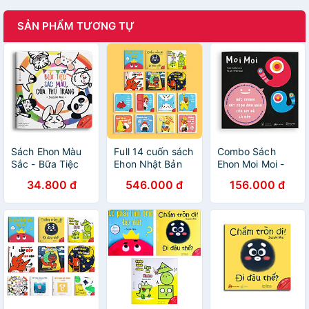
SẢN PHẨM TƯƠNG TỰ
Sách Ehon Màu
Full 14 cuốn sách
Combo Sách
Sắc - Bữa Tiệc
Ehon Nhật Bản
Ehon Moi Moi -
Sắc Màu Của
cho bé 0-6 tuổi
Giúp các em bé
34.800 đ
546.000 đ
156.000 đ
Thú Trắng
phát triển toàn
ngừng khóc -
diện
Điều kỳ diệu của
hình khối- Ehon
Nhật Bản cho bé
0-6 tuổi