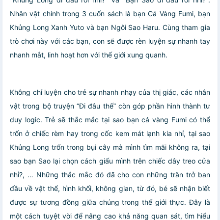
Nhân vật chính trong 3 cuốn sách là bạn Cá Vàng Fumi, bạn
Khủng Long Xanh Yuto và bạn Ngôi Sao Haru. Cùng tham gia
trò chơi này với các bạn, con sẽ được rèn luyện sự nhanh tay
nhanh mắt, linh hoạt hơn với thế giới xung quanh.
Không chỉ luyện cho trẻ sự nhanh nhạy của thị giác, các nhân
vật trong bộ truyện “Đi đâu thế” còn góp phần hình thành tư
duy logic. Trẻ sẽ thắc mắc tại sao bạn cá vàng Fumi có thể
trốn ở chiếc rèm hay trong cốc kem mát lạnh kia nhỉ, tại sao
Khủng Long trốn trong bụi cây mà mình tìm mãi không ra, tại
sao bạn Sao lại chọn cách giấu mình trên chiếc dây treo cửa
nhỉ?, … Những thắc mắc đó đã cho con những trăn trở ban
đầu về vật thể, hình khối, không gian, từ đó, bé sẽ nhận biết
được sự tương đồng giữa chúng trong thế giới thực. Đây là
một cách tuyệt vời để nâng cao khả năng quan sát, tìm hiểu