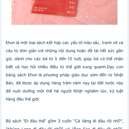
Ehon là một loại sách kết hợp các yếu tố màu sắc, tranh vẽ và
câu từ đơn giản với những nội dung hoặc đề tài hết sức gần
gũi, dành cho các bé từ 0 đến 10 tuổi, giúp bé có thể nhận
biết và học hỏi nhiều điều từ thế giới xung quanh.Dạy con
bằng sách Ehon là phương pháp giáo dục sớm đến từ Nhật
Bản, đã được áp dụng hàng trăm năm nay tại đất nước này
để nuôi dưỡng một thế hệ người Nhật nghiêm túc, kỷ luật
hàng đầu thế giới.
Bộ sách “Đi đâu thế” gồm 3 cuốn "Cá Vàng đi đâu rồi nhỉ?",
"Khủng Long đi đâu rồi nhỉ?" và "Bạn Sao đi đâu rồi nhỉ?".