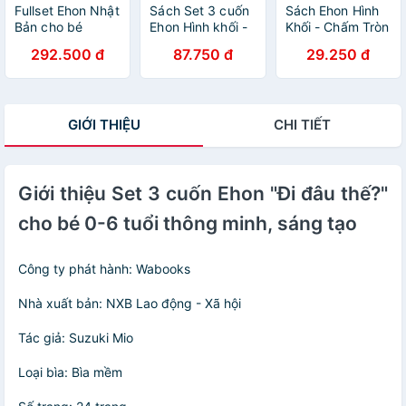
Fullset Ehon Nhật
Sách Set 3 cuốn
Sách Ehon Hình
Bản cho bé
Ehon Hình khối -
Khối - Chấm Tròn
thông minh sáng
Cho bé 0-6 tuổi
Ơi! Đi Đâu Thế
292.500 đ
87.750 đ
29.250 đ
tạo: Ehon Điều Kỳ
thông minh và
Diệu Của Hình
sáng tạo
Khối + Điều Kỳ
Diệu Của Âm
GIỚI THIỆU
CHI TIẾT
Thanh + Điều Kỳ
Diệu Của Màu
Sắc (Bộ 10 cuốn
cho bé 0-6 tuổi /
Bộ Sách Phát
Giới thiệu Set 3 cuốn Ehon "Đi đâu thế?"
Triển Trí Tuệ &
cho bé 0-6 tuổi thông minh, sáng tạo
Kích Thích Thị
Giác Cho Bé)
Công ty phát hành: Wabooks
Nhà xuất bản: NXB Lao động - Xã hội
Tác giả: Suzuki Mio
Loại bìa: Bìa mềm