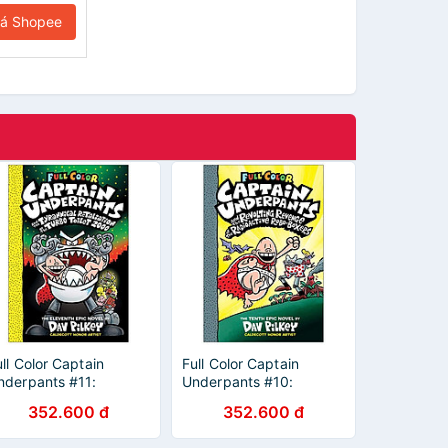
iá Shopee
ll Color Captain
Full Color Captain
nderpants #11:
Underpants #10:
aptain Underpants
Captain Underpants
352.600 đ
352.600 đ
nd The Tyrannical
And The Revolting
etaliation Of The Turbo
Revenge Of The