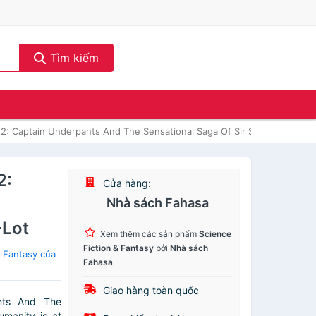
Tìm kiếm
12: Captain Underpants And The Sensational Saga Of Sir Stinks-A-Lot
2:
Cửa hàng:
Nhà sách Fahasa
-Lot
Xem thêm các sản phẩm
Science
Fiction & Fantasy
bởi
Nhà sách
 Fantasy của
Fahasa
Giao hàng toàn quốc
ants And The
umanity is at