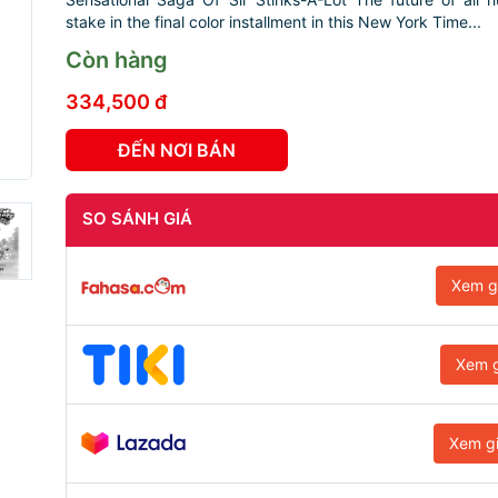
stake in the final color installment in this New York Time...
Còn hàng
334,500 đ
ĐẾN NƠI BÁN
SO SÁNH GIÁ
Xem g
Xem g
Xem g