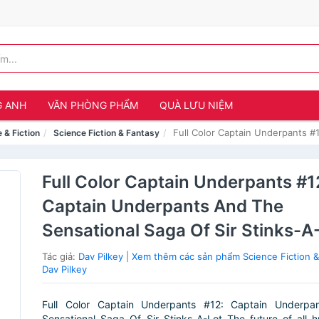
G ANH
VĂN PHÒNG PHẨM
QUÀ LƯU NIỆM
Full Color Captain Underpants #
e & Fiction
Science Fiction & Fantasy
Full Color Captain Underpants #1
Captain Underpants And The
Sensational Saga Of Sir Stinks-A
Tác giả:
Dav Pilkey
|
Xem thêm các sản phẩm Science Fiction &
Dav Pilkey
Full Color Captain Underpants #12: Captain Underp
Sensational Saga Of Sir Stinks-A-Lot The future of all h