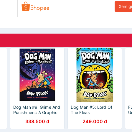
Xem g
Dog Man #9: Grime And
Dog Man #5: Lord Of
Fu
Punishment: A Graphic
The Fleas
U
Novel
C
338.500 đ
249.000 đ
A
R