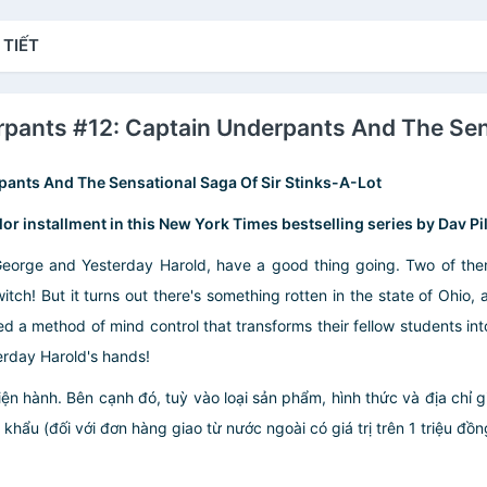
T
 TIẾT
derpants #12: Captain Underpants And The Sen
pants And The Sensational Saga Of Sir Stinks-A-Lot
color installment in this New York Times bestselling series by Dav P
eorge and Yesterday Harold, have a good thing going. Two of them 
ch! But it turns out there's something rotten in the state of Ohio, a
 a method of mind control that transforms their fellow students into a
rday Harold's hands!
iện hành. Bên cạnh đó, tuỳ vào loại sản phẩm, hình thức và địa chỉ 
ẩu (đối với đơn hàng giao từ nước ngoài có giá trị trên 1 triệu đồng)