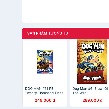
SẢN PHẨM TƯƠNG TỰ
DOG MAN #11 PB:
Dog Man #6: Brawl Of
Twenty Thousand Fleas
The Wild
Under The Sea
249.000 đ
289.000 đ