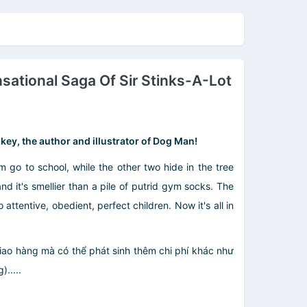
oilet 2000
Radioactive Robo-
Boxers
sational Saga Of Sir Stinks-A-Lot
ilkey, the author and illustrator of Dog Man!
go to school, while the other two hide in the tree
nd it's smellier than a pile of putrid gym socks. The
ttentive, obedient, perfect children. Now it's all in
giao hàng mà có thể phát sinh thêm chi phí khác như
.....