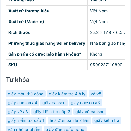
Xuất xứ thương hiệu
Việt Nam
Xuất xứ (Made in)
Việt Nam
Kích thước
25.2 x 17.9 x 0.5 cm
Phương thức giao hàng Seller Delivery
Nhà bán giao hàng c
Sản phẩm có được bảo hành không?
Không
SKU
9599237110890
Từ khóa
giấy màu thủ công
giấy kiểm tra 4 ô ly
vở vẽ
giấy canson a4
giấy canson
giấy canson a3
giấy vẽ a3
giấy kiểm tra cấp 2
giấy vẽ canson
giấy kiểm tra cấp 1
hoá đơn bán lẻ 2 liên
giấy kiểm tra
văn phòng phẩm
giấy đánh dấu trang