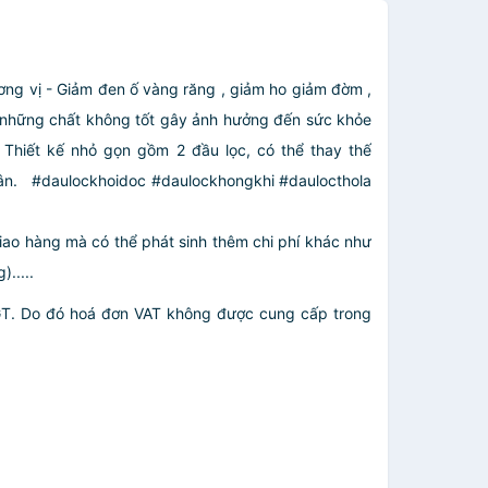
ơng vị
- Giảm đen ố vàng răng , giảm ho giảm đờm ,
 những chất không tốt gây ảnh hưởng đến sức khỏe
️Thiết kế nhỏ gọn gồm 2 đầu lọc, có thể thay thế
ân.
#daulockhoidoc #daulockhongkhi #daulocthola
giao hàng mà có thể phát sinh thêm chi phí khác như
.....
GT. Do đó hoá đơn VAT không được cung cấp trong