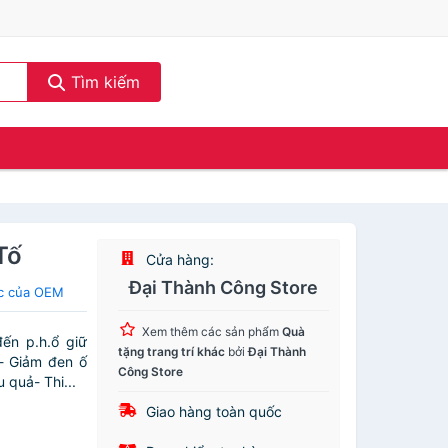
Tìm kiếm
Tố
Cửa hàng:
Đại Thành Công Store
ác của OEM
Xem thêm các sản phẩm
Quà
ến p.h.ổ giữ
tặng trang trí khác
bởi
Đại Thành
- Giảm đen ố
Công Store
 quả- Thi...
Giao hàng toàn quốc