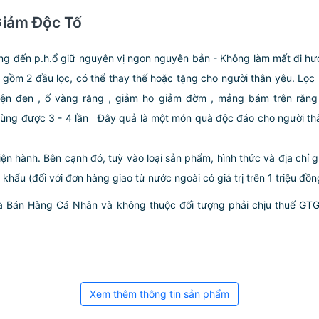
Giảm Độc Tố
ởng đến p.h.ổ giữ nguyên vị ngon nguyên bản
- Không làm mất đi hư
 gồm 2 đầu lọc, có thể thay thế hoặc tặng cho người thân yêu.
️Lọc
hiện đen , ố vàng răng , giảm ho giảm đờm , mảng bám trên răng
dùng được 3 - 4 lần
Đây quả là một món quà độc đáo cho người th
iện hành. Bên cạnh đó, tuỳ vào loại sản phẩm, hình thức và địa chỉ 
ẩu (đối với đơn hàng giao từ nước ngoài có giá trị trên 1 triệu đồng)
hà Bán Hàng Cá Nhân và không thuộc đối tượng phải chịu thuế GT
Xem thêm thông tin sản phẩm