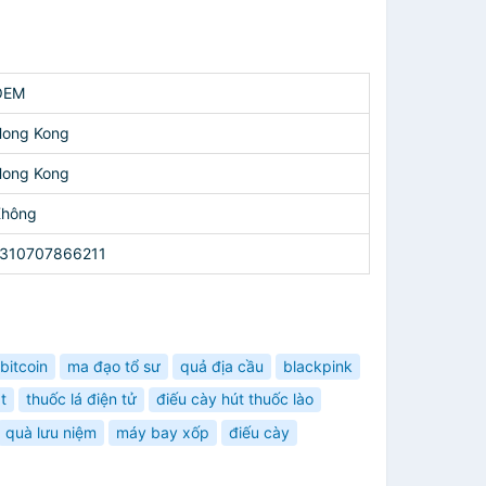
OEM
ong Kong
ong Kong
Không
1310707866211
bitcoin
ma đạo tổ sư
quả địa cầu
blackpink
t
thuốc lá điện tử
điếu cày hút thuốc lào
quà lưu niệm
máy bay xốp
điếu cày