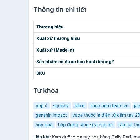
Thông tin chi tiết
Thương hiệu
Xuất xứ thương hiệu
Xuất xứ (Made in)
Sản phẩm có được bảo hành không?
SKU
Từ khóa
pop it
squishy
slime
shop hero team.vn
ja
genshin impact
vape thuốc lá điện tử cầm tay 2
hộp quà
hộp đựng răng sữa cho bé
tẩu hút th
Liên kết:
Kem dưỡng da tay hoa hồng Daily Perfum