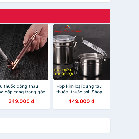
ẩu thuốc đồng thau
Hộp kim loại đựng tẩu
ao cấp sang trọng gắn
thuốc, thuốc sợi, Shop
ợi và diếu đều được
Thành Nhi STN7474
249.000 đ
149.000 đ