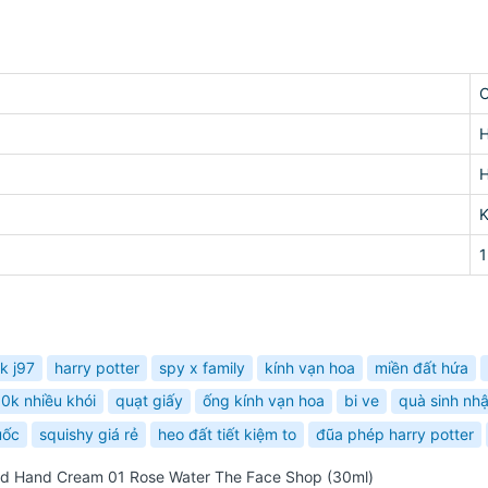
H
H
ck j97
harry potter
spy x family
kính vạn hoa
miền đất hứa
00k nhiều khói
quạt giấy
ống kính vạn hoa
bi ve
quà sinh nhậ
uốc
squishy giá rẻ
heo đất tiết kiệm to
đũa phép harry potter
ed Hand Cream 01 Rose Water The Face Shop (30ml)