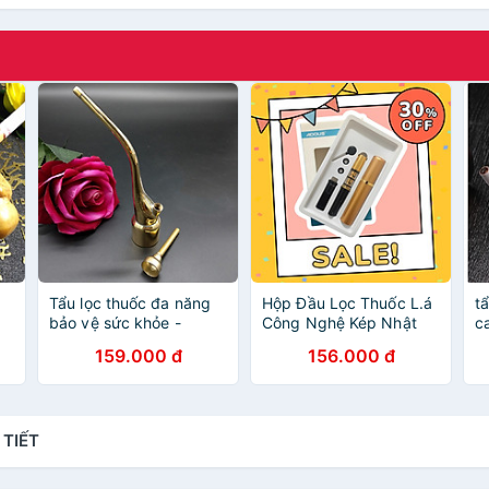
Tẩu lọc thuốc đa năng
Hộp Đầu Lọc Thuốc L.á
t
bảo vệ sức khỏe -
Công Nghệ Kép Nhật
c
TL012
Bản, Đầu Lọc Đa Năng
s
159.000 đ
156.000 đ
Dùng Chung Cho Tất Cả
Size Lớn & Vừa & Nhỏ.
Sử Dụng Nhiều Lần Có
Hộp Đựng
 TIẾT