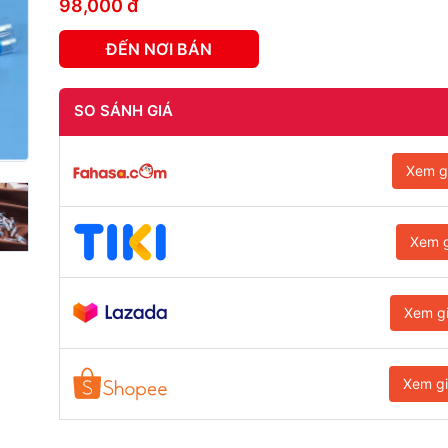
98,000 đ
ĐẾN NƠI BÁN
SO SÁNH GIÁ
Xem g
Xem g
Xem g
Xem g