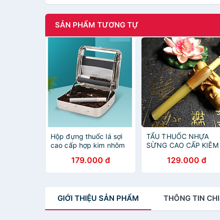
SẢN PHẨM TƯƠNG TỰ
Hộp đựng thuốc lá sợi
TẨU THUỐC NHỰA
cao cấp hợp kim nhôm
SỪNG CAO CẤP KIÊM
LỌC THUỐC BẢO VỆ
179.000 đ
129.000 đ
SỨC KHỎE
GIỚI THIỆU
SẢN PHẨM
THÔNG TIN
CHI