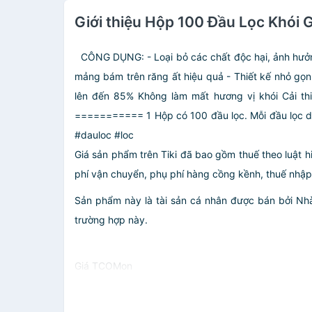
Giới thiệu Hộp 100 Đầu Lọc Khói 
CÔNG DỤNG:
- Loại bỏ các chất độc hại, ảnh hư
mảng bám trên răng ất hiệu quả
- Thiết kế nhỏ gọn
lên đến 85%
️Không làm mất hương vị khói
️Cải t
===========
1 Hộp có 100 đầu lọc.
Mỗi đầu lọc 
#dauloc #loc
Giá sản phẩm trên Tiki đã bao gồm thuế theo luật h
phí vận chuyển, phụ phí hàng cồng kềnh, thuế nhập kh
Sản phẩm này là tài sản cá nhân được bán bởi N
trường hợp này.
Giá TCOMon