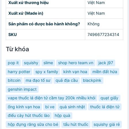
Xuất xứ thương hiệu
Việt Nam
Xuất xứ (Made in)
Việt Nam
Sản phẩm có được bảo hành không?
Không
SKU
7496677234314
Từ khóa
pop it
squishy
slime
shop hero team.vn
jack j97
harry potter
spy x family
kính vạn hoa
miền đất hứa
bitcoin
ma đạo tổ sư
quả địa cầu
blackpink
genshin impact
vape thuốc lá điện tử cầm tay 200k nhiều khói
quạt giấy
ống kính vạn hoa
bi ve
quà sinh nhật
thuốc lá điện tử
điếu cày hút thuốc lào
hộp quà
hộp đựng răng sữa cho bé
tẩu hút thuốc
squishy giá rẻ