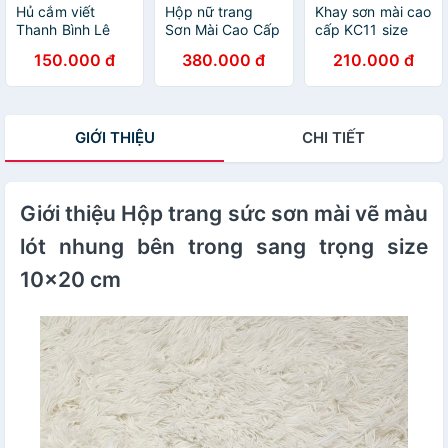
Hủ cắm viết
Hộp nữ trang
Khay sơn mài cao
Thanh Bình Lê
Sơn Mài Cao Cấp
cấp KC11 size
10x7 cm hàng
Thanh Bình Lê
27x15x2.5 cm
150.000 đ
380.000 đ
210.000 đ
xuất khẩu nhiều
size 14x24x6 cm
đẹp mắt, sang
mẫu mã
đựng đồ trang
trọng, quà tặng ý
sức, vật dụng
nghĩa
nhỏ xinh, trang
GIỚI THIỆU
CHI TIẾT
trí, làm quà tặng
ý nghĩa
Giới thiệu Hộp trang sức sơn mài vẽ màu
lót nhung bên trong sang trọng size
10x20 cm