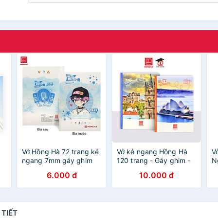
Vở Hồng Hà 72 trang kẻ
Vở kẻ ngang Hồng Hà
Vở
ngang 7mm gáy ghim
120 trang - Gáy ghim -
N
Sao mai Live Music
Sao Mai Best memories
7
6.000 đ
10.000 đ
1693 định lượng 55 -
1687 định lượng 55-
(
 x
57gsm độ trắng 84%
57gm2 độ sáng 82-84
N
u
ISO Khổ vở 170 x
ISO (Giao bìa ngẫu
240mm (khổ nhỏ)
nhiên)
 TIẾT