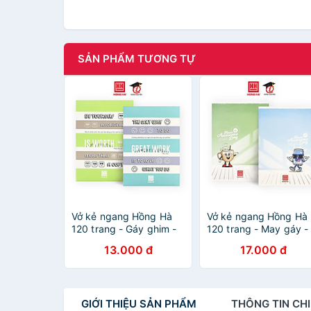
SẢN PHẨM TƯƠNG TỰ
Vở kẻ ngang Hồng Hà
Vở kẻ ngang Hồng Hà
120 trang - Gáy ghim -
120 trang - May gáy -
Study Be Yourseft 1463
Studh Moka 1461 định
13.000 đ
17.000 đ
định lượng 70 gm2 độ
lượng 70 m2 độ sáng
sáng 90-92 ISO Khổ vở
90-92 ISO Khổ vở 180
180 x 252 mm (Giao bìa
252 mm (Giao bìa ngẫ
ngẫu nhiên)
nhiên)
GIỚI THIỆU
SẢN PHẨM
THÔNG TIN
CHI