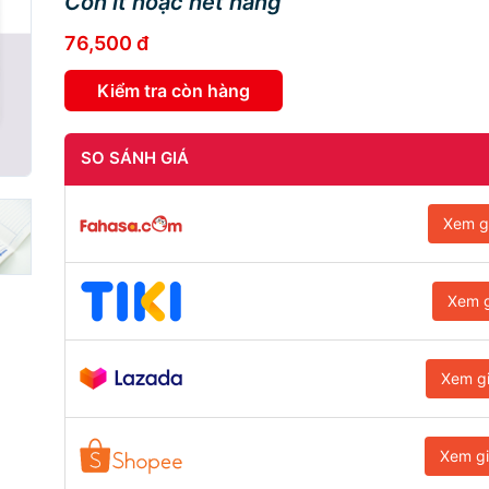
Còn ít hoặc hết hàng
76,500 đ
Kiểm tra còn hàng
SO SÁNH GIÁ
Xem g
Xem g
Xem g
Xem g