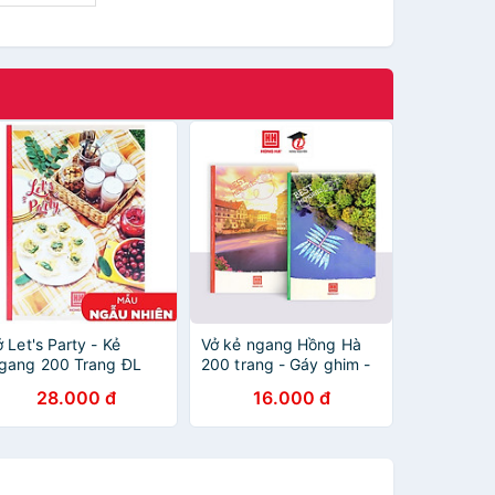
 Let's Party - Kẻ
Vở kẻ ngang Hồng Hà
gang 200 Trang ĐL
200 trang - Gáy ghim -
0g/m2 - Hồng Hà 1426
Sao Mai Best memories
28.000 đ
16.000 đ
Mẫu Màu Giao Ngẫu
1688 định lượng 55-
hiên)
57gm2 độ sáng 82-84
ISO (Giao bìa ngẫu
nhiên)