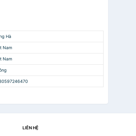
ng Hà
ệt Nam
ệt Nam
ông
30597246470
LIÊN HỆ