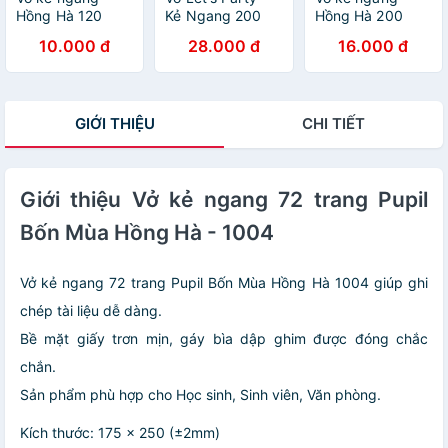
Hồng Hà 120
Kẻ Ngang 200
Hồng Hà 200
trang - Gáy ghim
Trang ĐL 70g/m2
trang - Gáy ghim
10.000 đ
28.000 đ
16.000 đ
- Sao Mai Best
- Hồng Hà 1426
- Sao Mai Best
memories 1687
(Mẫu Màu Giao
memories 1688
định lượng 55-
Ngẫu Nhiên)
định lượng 55-
57gm2 độ sáng
57gm2 độ sáng
GIỚI THIỆU
CHI TIẾT
82-84 ISO (Giao
82-84 ISO (Giao
bìa ngẫu nhiên)
bìa ngẫu nhiên)
Giới thiệu Vở kẻ ngang 72 trang Pupil
Bốn Mùa Hồng Hà - 1004
Vở kẻ ngang 72 trang Pupil Bốn Mùa Hồng Hà 1004 giúp ghi
chép tài liệu dễ dàng.
Bề mặt giấy trơn mịn, gáy bìa dập ghim được đóng chắc
chắn.
Sản phẩm phù hợp cho Học sinh, Sinh viên, Văn phòng.
Kích thước: 175 x 250 (±2mm)