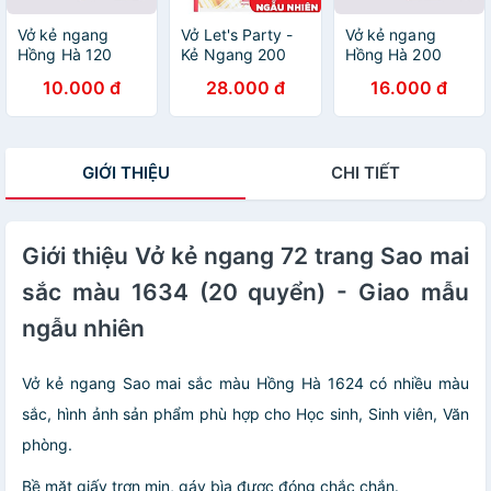
Vở kẻ ngang
Vở Let's Party -
Vở kẻ ngang
Hồng Hà 120
Kẻ Ngang 200
Hồng Hà 200
trang - Gáy ghim
Trang ĐL 70g/m2
trang - Gáy ghim
10.000 đ
28.000 đ
16.000 đ
- Sao Mai Best
- Hồng Hà 1426
- Sao Mai Best
memories 1687
(Mẫu Màu Giao
memories 1688
định lượng 55-
Ngẫu Nhiên)
định lượng 55-
57gm2 độ sáng
57gm2 độ sáng
GIỚI THIỆU
CHI TIẾT
82-84 ISO (Giao
82-84 ISO (Giao
bìa ngẫu nhiên)
bìa ngẫu nhiên)
Giới thiệu Vở kẻ ngang 72 trang Sao mai
sắc màu 1634 (20 quyển) - Giao mẫu
ngẫu nhiên
Vở kẻ ngang Sao mai sắc màu Hồng Hà 1624 có nhiều màu
sắc, hình ảnh sản phẩm phù hợp cho Học sinh, Sinh viên, Văn
phòng.
Bề mặt giấy trơn mịn, gáy bìa được đóng chắc chắn.