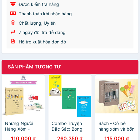
Được kiểm tra hàng
Thanh toán khi nhận hàng
Chất lượng, Uy tín
7 ngày đổi trả dễ dàng
Hỗ trợ xuất hóa đơn đỏ
SẢN PHẨM TƯƠNG TỰ
Những Người
Combo Truyện
Sách - Cô bé
Hàng Xóm -
Đặc Sắc: Bong
hàng xóm và bốn
Nguyễn Nhật
Bóng Lên Trời +
viên kẹo -
110.000 đ
260.350 đ
115.000 đ