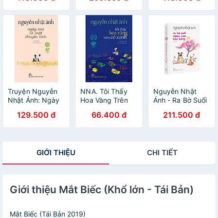
Ánh
Cảm Ơn Người
Nguyễn Nhật
Lớn + Cho Tôi Xin
Ánh
Một Vé Đi Tuổi
Thơ (Trọn bộ 3
cuốn sách của
Nguyễn Nhật
Ánh/ Tặng kèm
Bookmark Happy
Life)
Truyện Nguyễn
NNA. Tôi Thấy
Nguyễn Nhật
Nhật Ánh: Ngày
Hoa Vàng Trên
Ánh - Ra Bờ Suối
Xưa Có Một
Cỏ Xanh (khổ
Ngắm Hoa Kèn
129.500 đ
66.400 đ
211.500 đ
Chuyện Tình
nhỏ) - 80.000
Hồng - Bìa Cứng
(Tặng Kèm
Bookmark Happy
Life)
GIỚI THIỆU
CHI TIẾT
Giới thiệu Mắt Biếc (Khổ lớn - Tái Bản)
Mắt Biếc (Tái Bản 2019)