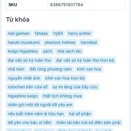
SKU
8386791607784
Từ khóa
neil gaiman
fahasa
1q84
harry potter
haruki murakami
sherlock holmes
hannibal
keigo higashino
sách
nhà sách tiki
đại việt sử ký toàn thư
đại việt sử ký toàn thư trọn bộ
nhã nam
đất rừng phương nam
kính vạn hoa
nguyễn nhật ánh
kính vạn hoa trọn bộ
totochan bên cửa sổ
sự im lặng của bầy cừu
higashino keigo
thất tịch không mưa
nhắn gửi một tôi người đã yêu em
nếu biết trăm năm là hữu hạn
hai số phận
để yên cho bác sĩ hiền
thiên tài bên trái kẻ điên bên phải