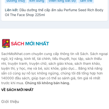
dương thuỵ
kim dung
thiên long bát bộ
tam thể
Liên kết:
Dầu dưỡng thể cấp ẩm sâu Perfume Seed Rich Body
Oil The Face Shop 225ml
SachMoiNhat.com chuyên cung cấp thông tin về Sách. Sách ngoại
ngữ, kỹ năng, kinh tế, tài chính, tiểu thuyết, học tập, sách thiếu
nhi, truyện tranh, truyện chữ, sách giáo khoa, sách tham khảo,
luyện thi, y học, mẹ và bé, sức khỏe, giáo dục... Bằng khả năng
sẵn có cùng sự nỗ lực không ngừng, chúng tôi đã tổng hợp hơn
140000 đầu sách, giúp bạn có thể so sánh giá, tìm giá rẻ nhất
trước khi mua.
Chúng tôi không bán hàng.
VỀ SÁCH MỚI NHẤT
Giới thiệu