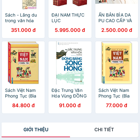
Sách - Lãng du
ĐẠI NAM THỰC
ẤN BẢN BÌA DA
trong văn hóa
LỤC
PU CAO CẤP VÀ
Việt Nam (bộ 3
GIỚI HẠN -
351.000 đ
5.995.000 đ
2.500.000 đ
tập)
NGÀN NĂM ÁO
MŨ - TRẦN
QUANG ĐỨC -
Sách Việt Nam
Đặc Trưng Văn
Sách Việt Nam
Phong Tục (Bìa
Hóa Vùng ĐỒNG
Phong Tục (Bìa
Cứng) - Tái Bản
BẰNG SÔNG
Mềm) - Tái Bản
84.800 đ
91.000 đ
77.000 đ
HỒNG
GIỚI THIỆU
CHI TIẾT