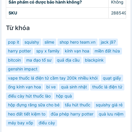
Sản phẩm có được bảo hành không?
Không
SKU
28854920
Từ khóa
pop it
squishy
slime
shop hero team.vn
jack j97
harry potter
spy x family
kính vạn hoa
miền đất hứa
bitcoin
ma đạo tổ sư
quả địa cầu
blackpink
genshin impact
vape thuốc lá điện tử cầm tay 200k nhiều khói
quạt giấy
ống kính vạn hoa
bi ve
quà sinh nhật
thuốc lá điện tử
điếu cày hút thuốc lào
hộp quà
hộp đựng răng sữa cho bé
tẩu hút thuốc
squishy giá rẻ
heo đất tiết kiệm to
đũa phép harry potter
quà lưu niệm
máy bay xốp
điếu cày