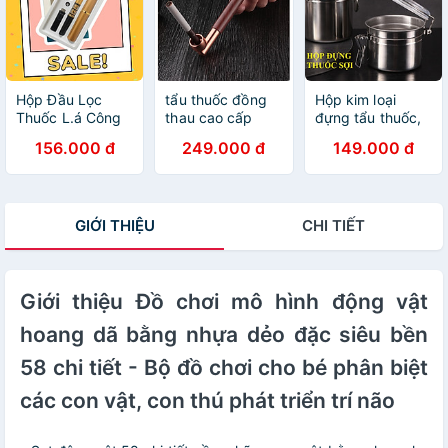
Hộp Đầu Lọc
tẩu thuốc đồng
Hộp kim loại
Thuốc L.á Công
thau cao cấp
đựng tẩu thuốc,
Nghệ Kép Nhật
sang trọng gắn
thuốc sợi, Shop
156.000 đ
249.000 đ
149.000 đ
Bản, Đầu Lọc Đa
sợi và diếu đều
Thành Nhi
Năng Dùng
được
STN7474
Chung Cho Tất
Cả Size Lớn &
GIỚI THIỆU
CHI TIẾT
Vừa & Nhỏ. Sử
Dụng Nhiều Lần
Có Hộp Đựng
Giới thiệu Đồ chơi mô hình động vật
hoang dã bằng nhựa dẻo đặc siêu bền
58 chi tiết - Bộ đồ chơi cho bé phân biệt
các con vật, con thú phát triển trí não