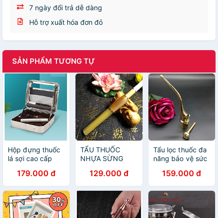
7 ngày đổi trả dễ dàng
Hỗ trợ xuất hóa đơn đỏ
SẢN PHẨM TƯƠNG TỰ
Hộp đựng thuốc
TẨU THUỐC
Tẩu lọc thuốc đa
lá sợi cao cấp
NHỰA SỪNG
năng bảo vệ sức
hợp kim nhôm
CAO CẤP KIÊM
khỏe - TL012
179.000 đ
129.000 đ
159.000 đ
LỌC THUỐC BẢO
VỆ SỨC KHỎE