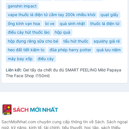
genshin impact
vape thuốc lá điện tử cầm tay 200k nhiều khói
quạt giấy
ống kính vạn hoa
bi ve
quà sinh nhật
thuốc lá điện tử
điếu cày hút thuốc lào
hộp quà
hộp đựng răng sữa cho bé
tẩu hút thuốc
squishy giá rẻ
heo đất tiết kiệm to
đũa phép harry potter
quà lưu niệm
máy bay xốp
điếu cày
Liên kết:
Gel tẩy da chết đu đủ SMART PEELING Mild Papaya
The Face Shop (150ml)
SachMoiNhat.com chuyên cung cấp thông tin về Sách. Sách ngoại
ngữ, kỹ năng, kinh tế, tài chính, tiểu thuyết, học tập, sách thiếu