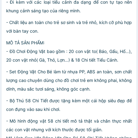
- Đi kèm với các loại tiểu cảnh đa dạng để con tự tạo nên
khung cảnh sáng tạo của riêng mình.
- Chất liệu an toàn cho trẻ sơ sinh và trẻ nhỏ, kích cỡ phù hợp
với bàn tay con.
MÔ TẢ SẢN PHẨM:
- Đồ Chơi Động Vật bao gồm : 20 con vật to( Báo, Gấu, Hổ…),
20 con vật nhỏ( Gà, Thỏ, Lợn…) & 18 Chi tiết Tiểu Cảnh.
- Set Động Vật Cho Bé làm từ nhựa PP, ABS an toàn, sơn chất
lượng cao chuyên dùng cho đồ chơi trẻ em không phai, không
dính, màu sắc tươi sáng, không góc cạnh.
- Bộ Thú 58 Chi Tiết được tặng kèm một cái hộp siêu đẹp để
con đựng vào sau khi chơi.
- Mô hình động vật 58 chi tiết mô tả thật và chân thực nhất
các con vật nhưng với kích thước được tối giản.