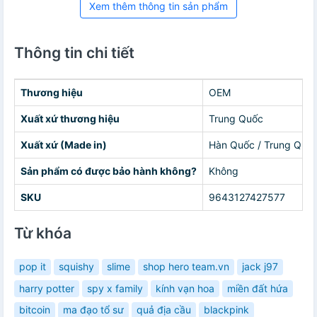
Xem thêm thông tin sản phẩm
Thông tin chi tiết
Thương hiệu
OEM
Xuất xứ thương hiệu
Trung Quốc
Xuất xứ (Made in)
Hàn Quốc / Trung Quố
Sản phẩm có được bảo hành không?
Không
SKU
9643127427577
Từ khóa
pop it
squishy
slime
shop hero team.vn
jack j97
harry potter
spy x family
kính vạn hoa
miền đất hứa
bitcoin
ma đạo tổ sư
quả địa cầu
blackpink