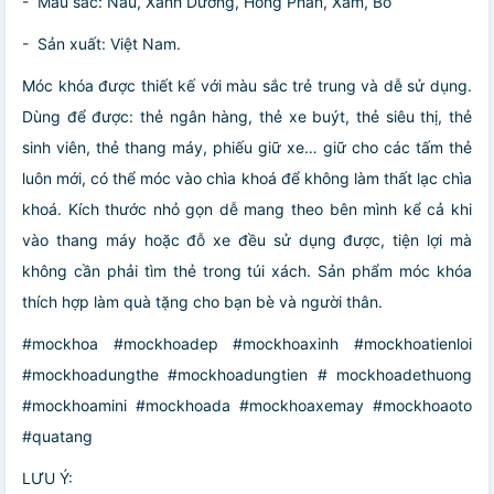
- Màu sắc: Nâu, Xanh Dương, Hồng Phấn, Xám, Bò
- Sản xuất: Việt Nam.
Móc khóa được thiết kế với màu sắc trẻ trung và dễ sử dụng.
Dùng để được: thẻ ngân hàng, thẻ xe buýt, thẻ siêu thị, thẻ
sinh viên, thẻ thang máy, phiếu giữ xe… giữ cho các tấm thẻ
luôn mới, có thể móc vào chìa khoá để không làm thất lạc chìa
khoá. Kích thước nhỏ gọn dễ mang theo bên mình kể cả khi
vào thang máy hoặc đỗ xe đều sử dụng được, tiện lợi mà
không cần phải tìm thẻ trong túi xách. Sản phẩm móc khóa
thích hợp làm quà tặng cho bạn bè và người thân.
#mockhoa #mockhoadep #mockhoaxinh #mockhoatienloi
#mockhoadungthe #mockhoadungtien # mockhoadethuong
#mockhoamini #mockhoada #mockhoaxemay #mockhoaoto
#quatang
LƯU Ý: