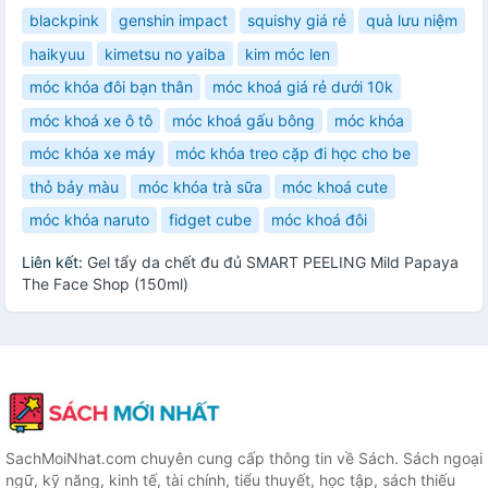
blackpink
genshin impact
squishy giá rẻ
quà lưu niệm
haikyuu
kimetsu no yaiba
kim móc len
móc khóa đôi bạn thân
móc khoá giá rẻ dưới 10k
móc khoá xe ô tô
móc khoá gấu bông
móc khóa
móc khóa xe máy
móc khóa treo cặp đi học cho be
thỏ bảy màu
móc khóa trà sữa
móc khoá cute
móc khóa naruto
fidget cube
móc khoá đôi
Liên kết:
Gel tẩy da chết đu đủ SMART PEELING Mild Papaya
The Face Shop (150ml)
SachMoiNhat.com chuyên cung cấp thông tin về Sách. Sách ngoại
ngữ, kỹ năng, kinh tế, tài chính, tiểu thuyết, học tập, sách thiếu