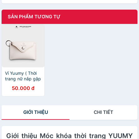
SẢN PHẨM TƯƠNG TỰ
Ví Yuumy ( Thời
trang nữ nắp gập
cỡ nhỏ - Ví móc
50.000 đ
khóa da Seasand
YMK12 )
GIỚI THIỆU
CHI TIẾT
Giới thiệu Móc khóa thời trang YUUMY