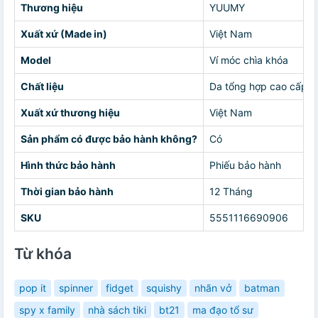
Thương hiệu
YUUMY
Xuất xứ (Made in)
Việt Nam
Model
Ví móc chìa khóa
Chất liệu
Da tổng hợp cao cấp
Xuất xứ thương hiệu
Việt Nam
Sản phẩm có được bảo hành không?
Có
Hình thức bảo hành
Phiếu bảo hành
Thời gian bảo hành
12 Tháng
SKU
5551116690906
Từ khóa
pop it
spinner
fidget
squishy
nhãn vở
batman
spy x family
nhà sách tiki
bt21
ma đạo tổ sư