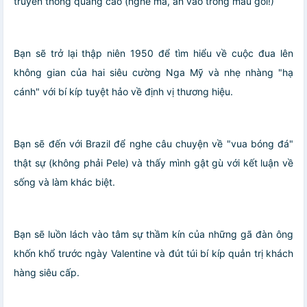
truyền thông quảng cáo (nghề mà, ăn vào trong máu gồi!)
Bạn sẽ trở lại thập niên 1950 để tìm hiểu về cuộc đua lên
không gian của hai siêu cường Nga Mỹ và nhẹ nhàng "hạ
cánh" với bí kíp tuyệt hảo về định vị thương hiệu.
Bạn sẽ đến với Brazil để nghe câu chuyện về "vua bóng đá"
thật sự (không phải Pele) và thấy mình gật gù với kết luận về
sống và làm khác biệt.
Bạn sẽ luồn lách vào tâm sự thầm kín của những gã đàn ông
khốn khổ trước ngày Valentine và đút túi bí kíp quản trị khách
hàng siêu cấp.