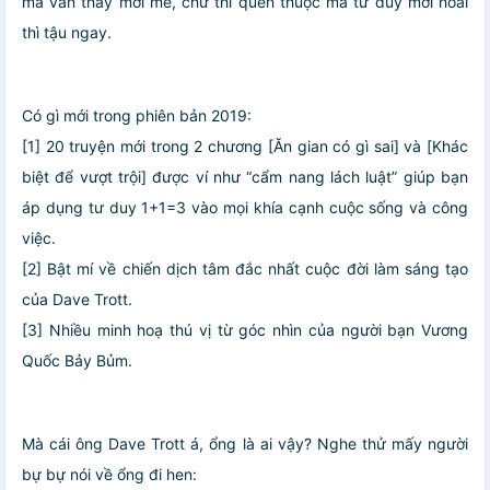
mà vẫn thấy mới mẻ, chữ thì quen thuộc mà tư duy mới hoài
thì tậu ngay.
Có gì mới trong phiên bản 2019:
[1] 20 truyện mới trong 2 chương [Ăn gian có gì sai] và [Khác
biệt để vượt trội] được ví như “cẩm nang lách luật” giúp bạn
áp dụng tư duy 1+1=3 vào mọi khía cạnh cuộc sống và công
việc.
[2] Bật mí về chiến dịch tâm đắc nhất cuộc đời làm sáng tạo
của Dave Trott.
[3] Nhiều minh hoạ thú vị từ góc nhìn của người bạn Vương
Quốc Bảy Bủm.
Mà cái ông Dave Trott á, ổng là ai vậy? Nghe thử mấy người
bự bự nói về ổng đi hen: