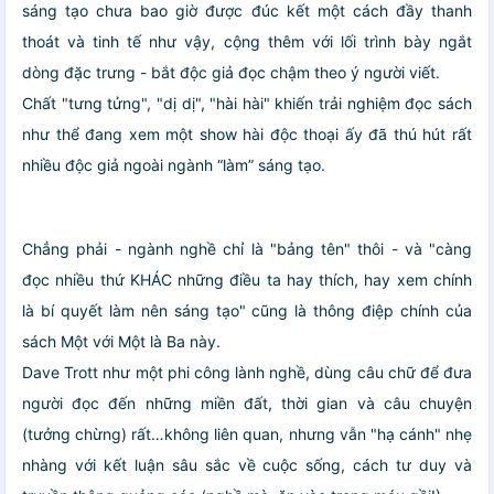
sáng tạo chưa bao giờ được đúc kết một cách đầy thanh
thoát và tinh tế như vậy, cộng thêm với lối trình bày ngắt
dòng đặc trưng - bắt độc giả đọc chậm theo ý người viết.
Chất "tưng tửng", "dị dị", "hài hài" khiến trải nghiệm đọc sách
như thể đang xem một show hài độc thoại ấy đã thú hút rất
nhiều độc giả ngoài ngành “làm” sáng tạo.
Chẳng phải - ngành nghề chỉ là "bảng tên" thôi - và "càng
đọc nhiều thứ KHÁC những điều ta hay thích, hay xem chính
là bí quyết làm nên sáng tạo" cũng là thông điệp chính của
sách Một với Một là Ba này.
Dave Trott như một phi công lành nghề, dùng câu chữ để đưa
người đọc đến những miền đất, thời gian và câu chuyện
(tưởng chừng) rất…không liên quan, nhưng vẫn "hạ cánh" nhẹ
nhàng với kết luận sâu sắc về cuộc sống, cách tư duy và