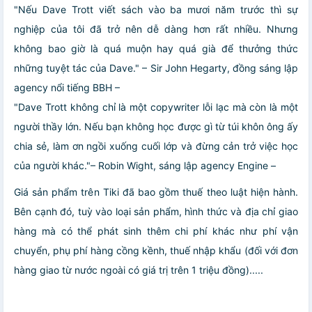
"Nếu Dave Trott viết sách vào ba mươi năm trước thì sự
nghiệp của tôi đã trở nên dễ dàng hơn rất nhiều. Nhưng
không bao giờ là quá muộn hay quá già để thưởng thức
những tuyệt tác của Dave."
– Sir John Hegarty, đồng sáng lập
agency nổi tiếng BBH –
"Dave Trott không chỉ là một copywriter lỗi lạc mà còn là một
người thầy lớn. Nếu bạn không học được gì từ túi khôn ông ấy
chia sẻ, làm ơn ngồi xuống cuối lớp và đừng cản trở việc học
của người khác."
– Robin Wight, sáng lập agency Engine –
Giá sản phẩm trên Tiki đã bao gồm thuế theo luật hiện hành.
Bên cạnh đó, tuỳ vào loại sản phẩm, hình thức và địa chỉ giao
hàng mà có thể phát sinh thêm chi phí khác như phí vận
chuyển, phụ phí hàng cồng kềnh, thuế nhập khẩu (đối với đơn
hàng giao từ nước ngoài có giá trị trên 1 triệu đồng).....