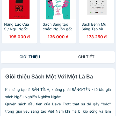
Năng Lực Của
Sách Sáng tạo
Sách Bệnh Mù
Sự Ngu Ngốc
chéo: Nguồn gốc
Sáng Tạo Và
của 1001 ý tưởng
Cách Chữa Nó
198.000 đ
136.000 đ
173.250 đ
quảng cáo
GIỚI THIỆU
CHI TIẾT
Giới thiệu Sách Một Với Một Là Ba
Khi sáng tạo là BẢN TÍNH, không phải BẢNG-TÊN - từ tác giả
sách Ngấu Nghiến Nghiền Ngẫm.
Quyển sách đầu tiên của Dave Trott thật sự đã gây "bão"
trong giới yêu sáng tạo Việt Nam khi mà bí kíp sống và làm