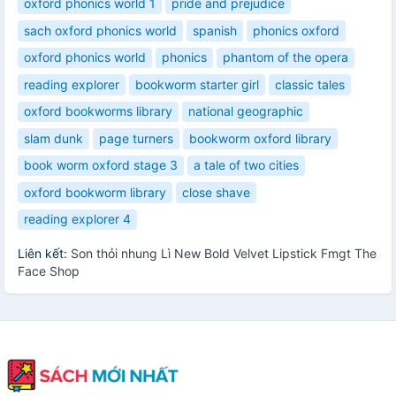
oxford phonics world 1
pride and prejudice
sach oxford phonics world
spanish
phonics oxford
oxford phonics world
phonics
phantom of the opera
reading explorer
bookworm starter girl
classic tales
oxford bookworms library
national geographic
slam dunk
page turners
bookworm oxford library
book worm oxford stage 3
a tale of two cities
oxford bookworm library
close shave
reading explorer 4
Liên kết:
Son thỏi nhung Lì New Bold Velvet Lipstick Fmgt The
Face Shop