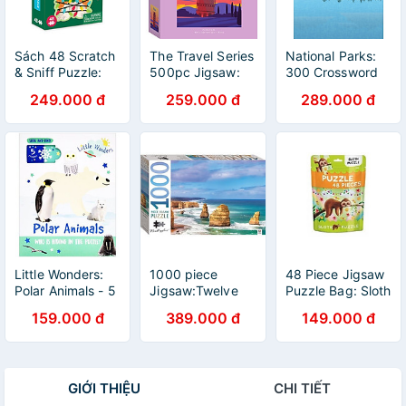
Sách 48 Scratch
The Travel Series
National Parks:
& Sniff Puzzle:
500pc Jigsaw:
300 Crossword
Christmas Corgi
Pisa
Puzzles
249.000 đ
259.000 đ
289.000 đ
Little Wonders:
1000 piece
48 Piece Jigsaw
Polar Animals - 5
Jigsaw:Twelve
Puzzle Bag: Sloth
Puzzles
Apostles,
Puzzle
159.000 đ
389.000 đ
149.000 đ
Australia
GIỚI THIỆU
CHI TIẾT