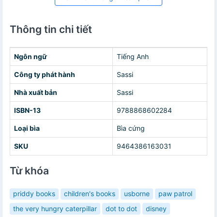
Thông tin chi tiết
Ngôn ngữ
Tiếng Anh
Công ty phát hành
Sassi
Nhà xuất bản
Sassi
ISBN-13
9788868602284
Loại bìa
Bìa cứng
SKU
9464386163031
Từ khóa
priddy books
children's books
usborne
paw patrol
the very hungry caterpillar
dot to dot
disney