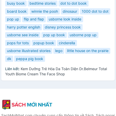
busy book
bedtime stories
dot to dot book
board book
winnie the pooh
dinosaur
1000 dot to dot
pop up
flip and flap
usborne look inside
harry potter english
disney princess book
usborne see inside
pop up book
usborne pop up
pops for tots
popup book
cinderella
usborne illustrated stories
lego
little house on the prairie
dk
peppa pig book
Liên kết:
Kem Dưỡng Trẻ Hóa Da Toàn Diện Dr.Belmeur Total
Youth Biome Cream The Face Shop
SachMoiNhat.com chuyên cung cấp thông tin về Sách. Sách ngoại