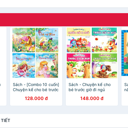
u
Sách - [Combo 10 cuốn]
Sách - Chuyện kể cho
S
Chuyện kể cho bé trước
bé trước giờ đi ngủ
n
giờ đi ngủ - Ngày xửa
(Trọn bộ 4 cuốn)
-
128.000 đ
148.000 đ
ngày xưa
g
s
 TIẾT