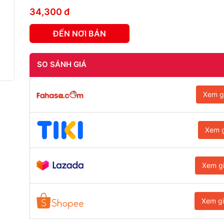
34,300 đ
ĐẾN NƠI BÁN
SO SÁNH GIÁ
Xem g
Xem g
Xem g
Xem g