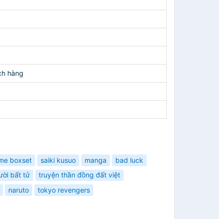
ch hàng
me boxset
saiki kusuo
manga
bad luck
ời bất tử
truyện thần đồng đất việt
naruto
tokyo revengers