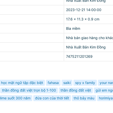
Nhà Xuất Bản Kim Đồng
2023-12-21 14:00:00
17.6 x 11.3 x 0.9 cm
Bìa mềm
Nhà bán giao hàng cho khá
Nhà Xuất Bản Kim Đồng
7475211201269
p học mật ngữ tập đặc biệt
fahasa
saiki
spy x family
your na
thần đồng đất việt trọn bộ 1-100
thần đồng đất việt
gửi em ngư
slime suốt 300 năm
đứa con của thời tiết
thỏ bảy màu
horimiya