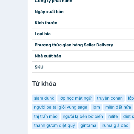
Công ty phát hành
Ngày xuất bản
Kích thước
Loại bìa
Phương thức giao hàng Seller Delivery
Nhà xuất bản
SKU
Từ khóa
slam dunk
lớp học mật ngữ
truyện conan
lớ
người bà tài giỏi vùng saga
ipm
miền đất hứa
thị trấn mèo
người lạ bên bờ biển
relife
diệt 
thanh gươm diệt quỷ
gintama
iruma giá đáo