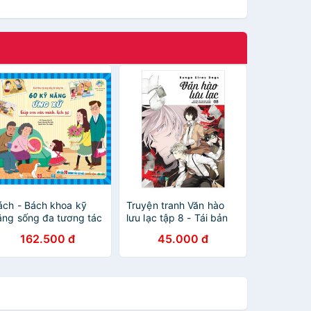
ách - Bách khoa kỹ
Truyện tranh Văn hào
ăng sống đa tương tác
lưu lạc tập 8 - Tái bản
 60 kỹ năng ứng xử
2021 - Bungo Stray
162.500 đ
45.000 đ
iúp con văn minh, lịch
Dogs
ự