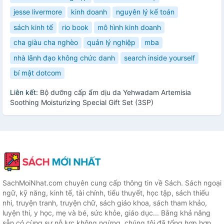
jesse livermore
kinh doanh
nguyên lý kế toán
sách kinh tế
rio book
mô hình kinh doanh
cha giàu cha nghèo
quản lý nghiệp
mba
nhà lãnh đạo không chức danh
search inside yourself
bí mật dotcom
Liên kết:
Bộ dưỡng cấp ẩm dịu da Yehwadam Artemisia
Soothing Moisturizing Special Gift Set (3SP)
SachMoiNhat.com chuyên cung cấp thông tin về Sách. Sách ngoại
ngữ, kỹ năng, kinh tế, tài chính, tiểu thuyết, học tập, sách thiếu
nhi, truyện tranh, truyện chữ, sách giáo khoa, sách tham khảo,
luyện thi, y học, mẹ và bé, sức khỏe, giáo dục... Bằng khả năng
sẵn có cùng sự nỗ lực không ngừng, chúng tôi đã tổng hợp hơn