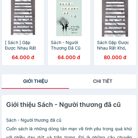
[ Sách ] Gặp
Sách - Người
Sách Gặp Được
Được Nhau Rất
Thương Đã Cũ
Nhau Rất Khó,
Khó, Sao Không
Sao Không Trân
64.000 đ
64.000 đ
80.000 đ
Trân Trọng Nhau
Trọng Nhau?
GIỚI THIỆU
CHI TIẾT
Giới thiệu Sách - Người thương đã cũ
Sách - Người thương đã cũ
Cuốn sách là những dòng tản mạn về tình yêu trong quá khứ
với nhiều day dứt và trân trọng. Đó là những câu chuyện