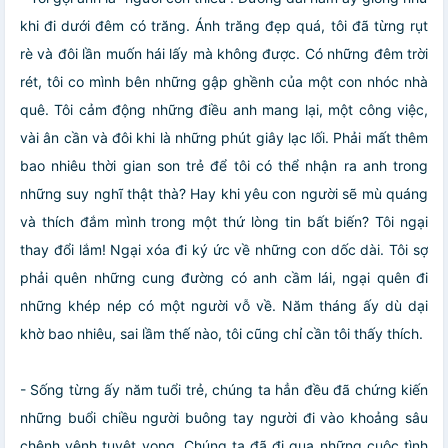
khi đi dưới đêm có trăng. Ánh trăng đẹp quá, tôi đã từng rụt
rè và đôi lần muốn hái lấy mà không được. Có những đêm trời
rét, tôi co mình bên những gập ghềnh của một con nhóc nhà
quê. Tôi cảm động những điều anh mang lại, một công việc,
vài ân cần và đôi khi là những phút giây lạc lối. Phải mất thêm
bao nhiêu thời gian son trẻ để tôi có thể nhận ra anh trong
những suy nghĩ thật thà? Hay khi yêu con người sẽ mù quáng
và thích đắm mình trong một thứ lòng tin bất biến? Tôi ngại
thay đổi lắm! Ngại xóa đi ký ức về những con dốc dài. Tôi sợ
phải quên những cung đường có anh cầm lái, ngại quên đi
những khép nép có một người vỗ về. Năm tháng ấy dù dại
khờ bao nhiêu, sai lầm thế nào, tôi cũng chỉ cần tôi thấy thích.
- Sống từng ấy năm tuổi trẻ, chúng ta hẳn đều đã chứng kiến
những buổi chiều người buông tay người đi vào khoảng sâu
chênh vênh tuyệt vọng. Chúng ta đã đi qua những cuộc tình