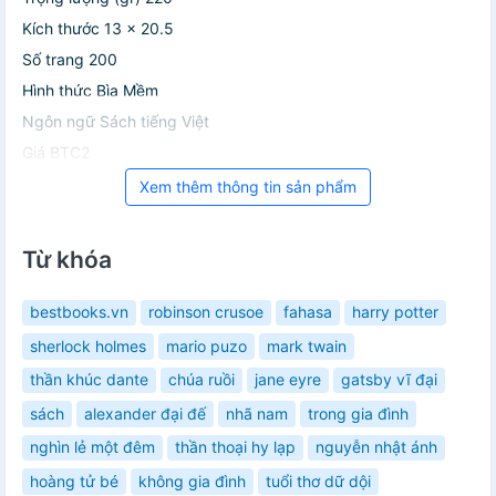
Kích thước 13 x 20.5
Số trang 200
Hình thức Bìa Mềm
Ngôn ngữ Sách tiếng Việt
Giá BTC2
Xem thêm thông tin sản phẩm
Từ khóa
bestbooks.vn
robinson crusoe
fahasa
harry potter
sherlock holmes
mario puzo
mark twain
thần khúc dante
chúa ruồi
jane eyre
gatsby vĩ đại
sách
alexander đại đế
nhã nam
trong gia đình
nghìn lẻ một đêm
thần thoại hy lạp
nguyễn nhật ánh
hoàng tử bé
không gia đình
tuổi thơ dữ dội