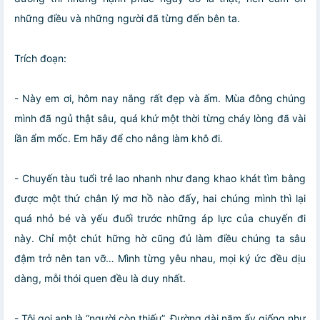
những điều và những người đã từng đến bên ta.
Trích đoạn:
- Này em ơi, hôm nay nắng rất đẹp và ấm. Mùa đông chúng
mình đã ngủ thật sâu, quá khứ một thời từng cháy lòng đã vài
lần ẩm mốc. Em hãy để cho nắng làm khô đi.
- Chuyến tàu tuổi trẻ lao nhanh như đang khao khát tìm bằng
được một thứ chân lý mơ hồ nào đấy, hai chúng mình thì lại
quá nhỏ bé và yếu đuối trước những áp lực của chuyến đi
này. Chỉ một chút hững hờ cũng đủ làm điều chúng ta sâu
đậm trở nên tan vỡ… Mình từng yêu nhau, mọi ký ức đều dịu
dàng, mỗi thói quen đều là duy nhất.
- Tôi gọi anh là “người còn thiếu”. Đường dài năm ấy giống như