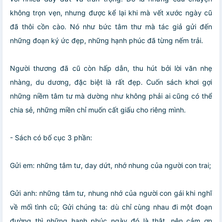
không trọn vẹn, nhưng được kể lại khi mà vết xước ngày cũ
đã thôi cồn cào. Nó như bức tâm thư mà tác giả gửi đến
những đoạn ký ức đẹp, những hạnh phúc đã từng nếm trải.
Người thương đã cũ còn hấp dẫn, thu hút bởi lời văn nhẹ
nhàng, du dương, đặc biệt là rất đẹp. Cuốn sách khơi gợi
những niềm tâm tư mà dường như không phải ai cũng có thể
chia sẻ, những miền chỉ muốn cất giấu cho riêng mình.
- Sách có bố cục 3 phần:
Gửi em: những tâm tư, day dứt, nhớ nhung của người con trai;
Gửi anh: những tâm tư, nhung nhớ của người con gái khi nghĩ
về mối tình cũ; Gửi chúng ta: dù chỉ cùng nhau đi một đoạn
đường thì những hạnh phúc ngày đó là thật, nên cảm ơn