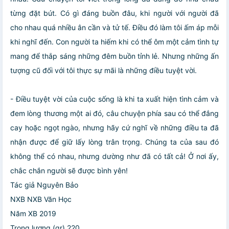
từng đặt bút. Có gì đáng buồn đâu, khi người với người đã
cho nhau quá nhiều ân cần và tử tế. Điều đó làm tôi ấm áp mỗi
khi nghĩ đến. Con người ta hiếm khi có thể ôm một cảm tình tự
mang để thắp sáng những đêm buồn tỉnh lẻ. Nhưng những ấn
tượng cũ đối với tôi thực sự mãi là những điều tuyệt vời.
- Điều tuyệt vời của cuộc sống là khi ta xuất hiện tình cảm và
đem lòng thương một ai đó, câu chuyện phía sau có thể đắng
cay hoặc ngọt ngào, nhưng hãy cứ nghĩ về những điều ta đã
nhận được để giữ lấy lòng trân trọng. Chúng ta của sau đó
không thể có nhau, nhưng dường như đã có tất cả! Ở nơi ấy,
chắc chắn người sẽ được bình yên!
Tác giả Nguyên Bảo
NXB NXB Văn Học
Năm XB 2019
Trọng lượng (gr) 220