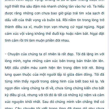
ngỡ thiết tha sâu đậm mà nhanh chóng tàn vào hư vô. Ta hiểu
được rằng những cơn chưa bao giờ giúp trái tim xóa sạch đi
dấu vết của thất vọng và buồn bã. Rồi niềm tin trong lòng trở
thành điều xa xỉ, muốn trọn vẹn nhưng cứ ngại ngùng. Ngại
cảm xúc vội vàng không thể đuổi kịp hoặc nắm bắt. Ngại đặt
tình cảm rồi thì làm muộn phiền đời nhau.
- Chuyện của chúng ta dĩ nhiên là rất đẹp. Tôi đã lặng im với
lòng mình, nghe những cảm xúc bên trong bản thân lớn lên.
Một dấu chấm màu xanh hiện lên trong đêm trời rét. Bóng
lưng quen thuộc của một người lấp ló giữa đám đông. Tôi đã
từng nhìn thấy người trong dáng hình của biết bao kẻ lạ. Và
ngọn đèn vàng chúng ta đi về, chưa từng chứng kiến cho bất
kỳ điều gì cả, nhưng với tôi đó là tất cả những kỷ niệm và cảm
xúc nguyên khôi nhất. Sau đó chúng mình vẫn chẳng thể có
nhau. Câu chuyện tôi viết trong lòng đã dang dở như chưa