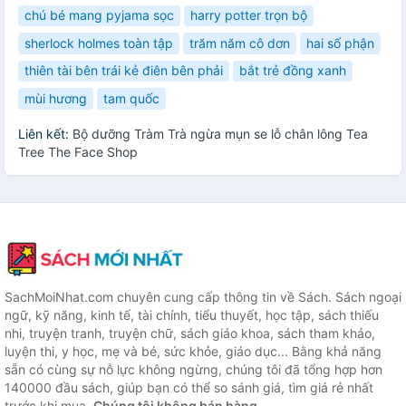
chú bé mang pyjama sọc
harry potter trọn bộ
sherlock holmes toàn tập
trăm năm cô dơn
hai số phận
thiên tài bên trái kẻ điên bên phải
bắt trẻ đồng xanh
mùi hương
tam quốc
Liên kết:
Bộ dưỡng Tràm Trà ngừa mụn se lỗ chân lông Tea
Tree The Face Shop
SachMoiNhat.com chuyên cung cấp thông tin về Sách. Sách ngoại
ngữ, kỹ năng, kinh tế, tài chính, tiểu thuyết, học tập, sách thiếu
nhi, truyện tranh, truyện chữ, sách giáo khoa, sách tham khảo,
luyện thi, y học, mẹ và bé, sức khỏe, giáo dục... Bằng khả năng
sẵn có cùng sự nỗ lực không ngừng, chúng tôi đã tổng hợp hơn
140000 đầu sách, giúp bạn có thể so sánh giá, tìm giá rẻ nhất
trước khi mua.
Chúng tôi không bán hàng.