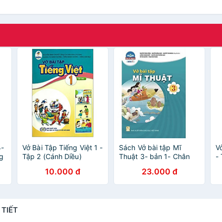
4-
Vở Bài Tập Tiếng Việt 1 -
Sách Vở bài tập Mĩ
V
ng
Tập 2 (Cánh Diều)
Thuật 3- bản 1- Chân
-
(Chuẩn)
Trời Sáng Tạo (Kèm
(
10.000 đ
23.000 đ
Nilon bọc Sách)
 TIẾT