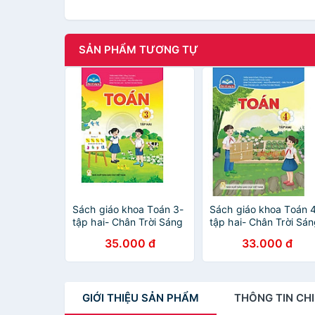
SẢN PHẨM TƯƠNG TỰ
Sách giáo khoa Toán 3-
Sách giáo khoa Toán 
tập hai- Chân Trời Sáng
tập hai- Chân Trời Sá
Tạo (Kèm Nilon bọc
Tạo (Kèm Nilon bọc
35.000 đ
33.000 đ
Sách)
Sách)
GIỚI THIỆU
SẢN PHẨM
THÔNG TIN
CHI