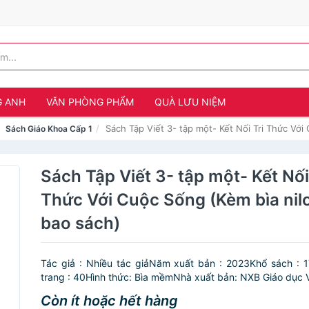
G ANH
VĂN PHÒNG PHẨM
QUÀ LƯU NIỆM
Sách Tập Viết 3- tập một- Kết Nối Tri Thức Với
Sách Giáo Khoa Cấp 1
Sách Tập Viết 3- tập một- Kết Nối
Thức Với Cuộc Sống (Kèm bìa nil
bao sách)
Tác giả : Nhiều tác giảNăm xuất bản : 2023Khổ sách : 
trang : 40Hình thức: Bìa mềmNhà xuất bản: NXB Giáo dục V
Còn ít hoặc hết hàng