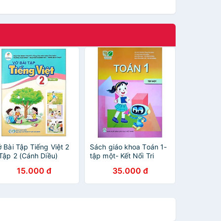
ở Bài Tập Tiếng Việt 2
Sách giáo khoa Toán 1-
 Tập 2 (Cánh Diều)
tập một- Kết Nối Tri
Chuẩn)
Thức Với Cuộc Sống
15.000 đ
35.000 đ
(Kèm Nilon bọc Sách)