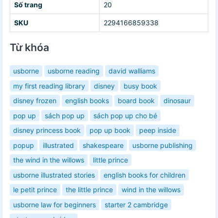
Số trang
20
SKU
2294166859338
Từ khóa
usborne
usborne reading
david walliams
my first reading library
disney
busy book
disney frozen
english books
board book
dinosaur
pop up
sách pop up
sách pop up cho bé
disney princess book
pop up book
peep inside
popup
illustrated
shakespeare
usborne publishing
the wind in the willows
little prince
usborne illustrated stories
english books for children
le petit prince
the little prince
wind in the willows
usborne law for beginners
starter 2 cambridge