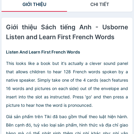
GIỚI THIỆU
CHI TIẾT
Giới thiệu Sách tiếng Anh - Usborne
Listen and Learn First French Words
Listen And Learn First French Words
This looks like a book but it's actually a clever sound panel
that allows children to hear 128 French words spoken by a
native speaker. Simply take one of the 4 cards (each features
16 words and pictures on each side) out of the envelope and
insert into the slot as instructed. Press 'go' and then press a
picture to hear how the word is pronounced.
Giá sản phẩm trên Tiki đã bao gồm thuế theo luật hiện hành.
Bên cạnh đó, tuỳ vào loại sản phẩm, hình thức và địa chỉ giao
hàng mà có thể phát sinh thêm chi phí khác như phí vận