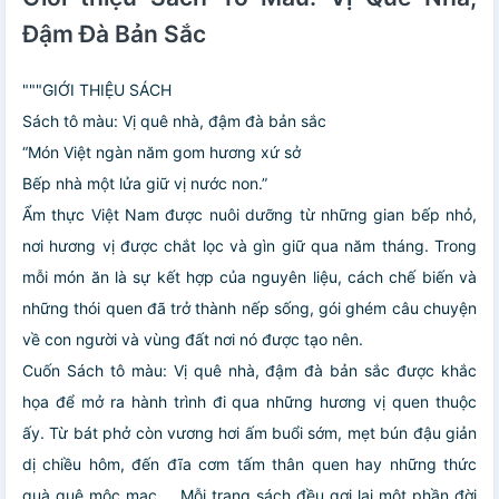
Đậm Đà Bản Sắc
"""GIỚI THIỆU SÁCH
Sách tô màu: Vị quê nhà, đậm đà bản sắc
“Món Việt ngàn năm gom hương xứ sở
Bếp nhà một lửa giữ vị nước non.”
Ẩm thực Việt Nam được nuôi dưỡng từ những gian bếp nhỏ,
nơi hương vị được chắt lọc và gìn giữ qua năm tháng. Trong
mỗi món ăn là sự kết hợp của nguyên liệu, cách chế biến và
những thói quen đã trở thành nếp sống, gói ghém câu chuyện
về con người và vùng đất nơi nó được tạo nên.
Cuốn Sách tô màu: Vị quê nhà, đậm đà bản sắc được khắc
họa để mở ra hành trình đi qua những hương vị quen thuộc
ấy. Từ bát phở còn vương hơi ấm buổi sớm, mẹt bún đậu giản
dị chiều hôm, đến đĩa cơm tấm thân quen hay những thức
quà quê mộc mạc,… Mỗi trang sách đều gợi lại một phần đời