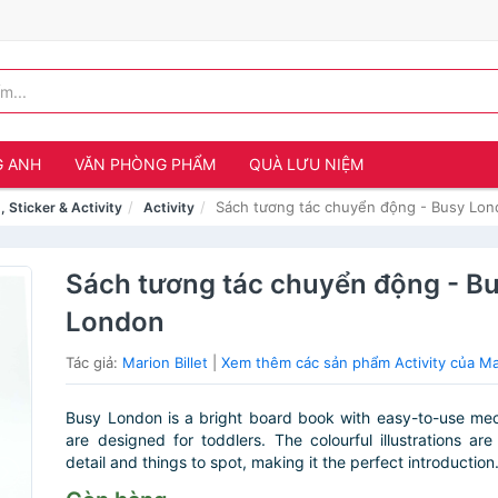
G ANH
VĂN PHÒNG PHẨM
QUÀ LƯU NIỆM
Sách tương tác chuyển động - Busy Lo
, Sticker & Activity
Activity
Sách tương tác chuyển động - B
London
Tác giả:
Marion Billet
|
Xem thêm các sản phẩm Activity của Mar
Busy London is a bright board book with easy-to-use me
are designed for toddlers. The colourful illustrations ar
detail and things to spot, making it the perfect introduction.