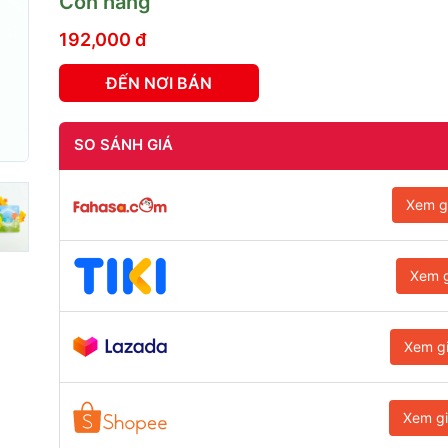
Còn hàng
192,000 đ
ĐẾN NƠI BÁN
SO SÁNH GIÁ
Xem g
Xem g
Xem g
Xem g