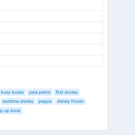
busy books
paw patrol
first stories
bedtime stories
peppa
disney frozen
op up book