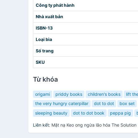
Công ty phát hành
Nhà xuất bản
ISBN-13
Loại bìa
Số trang
SKU
Từ khóa
origami
priddy books
children's books
lift th
the very hungry caterpillar
dot to dot
box set
sleeping beauty
dot to dot book
peppa pig
Liên kết:
Mặt nạ Keo ong ngừa lão hóa The Solutio