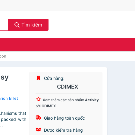
Tìm kiếm
ndon
usy
Cửa hàng:
CDIMEX
ion Billet
Xem thêm các sản phẩm
Activity
bởi
CDIMEX
chanisms that
Giao hàng toàn quốc
e packed with
..
Được kiểm tra hàng