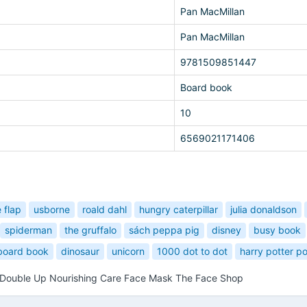
Pan MacMillan
Pan MacMillan
9781509851447
Board book
10
6569021171406
e flap
usborne
roald dahl
hungry caterpillar
julia donaldson
spiderman
the gruffalo
sách peppa pig
disney
busy book
board book
dinosaur
unicorn
1000 dot to dot
harry potter p
n Double Up Nourishing Care Face Mask The Face Shop