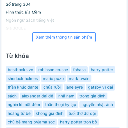
Số trang 304
Hình thức Bìa Mềm
Ngôn ngữ Sách tiếng Việt
Giá JOULE
Xem thêm thông tin sản phẩm
Từ khóa
bestbooks.vn
robinson crusoe
fahasa
harry potter
sherlock holmes
mario puzo
mark twain
thần khúc dante
chúa ruồi
jane eyre
gatsby vĩ đại
sách
alexander đại đế
nhã nam
trong gia đình
nghìn lẻ một đêm
thần thoại hy lạp
nguyễn nhật ánh
hoàng tử bé
không gia đình
tuổi thơ dữ dội
chú bé mang pyjama sọc
harry potter trọn bộ