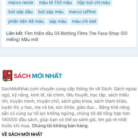
marco renoir
màu tô 150 màu
hộp bút chì màu
bút sáp dầu
bút sáp màu
marco raffine
phấn tiên 48 màu
sáp màu
màu chì deli
Liên kết:
Film thấm dầu Oil Blotting Films The Face Shop (50
miếng) Mẫu mới
SachMoiNhat.com chuyên cung cấp thông tin về Sách. Sách ngoại
ngữ, kỹ năng, kinh tế, tài chính, tiểu thuyết, học tập, sách thiếu
nhi, truyện tranh, truyện chữ, sách giáo khoa, sách tham khảo,
luyện thi, y học, mẹ và bé, sức khỏe, giáo dục... Bằng khả năng
sẵn có cùng sự nỗ lực không ngừng, chúng tôi đã tổng hợp hơn
140000 đầu sách, giúp bạn có thể so sánh giá, tìm giá rẻ nhất
trước khi mua.
Chúng tôi không bán hàng.
VỀ SÁCH MỚI NHẤT