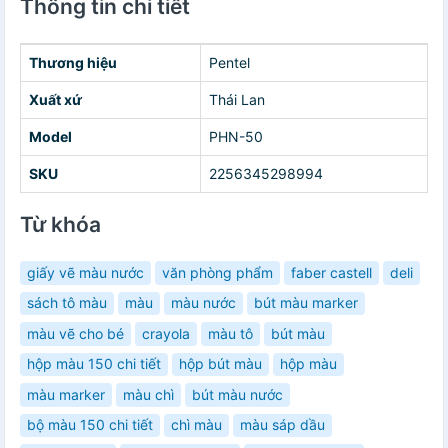
Thông tin chi tiết
Thương hiệu
Pentel
Xuất xứ
Thái Lan
Model
PHN-50
SKU
2256345298994
Từ khóa
giấy vẽ màu nước
văn phòng phẩm
faber castell
deli
sách tô màu
màu
màu nước
bút màu marker
màu vẽ cho bé
crayola
màu tô
bút màu
hộp màu 150 chi tiết
hộp bút màu
hộp màu
màu marker
màu chì
bút màu nước
bộ màu 150 chi tiết
chì màu
màu sáp dầu