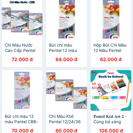
Chì Màu Nước
Bút chì màu
Hộp Bút Chì Màu
Cao Cấp Pentel
Pentel 12 màu
12 Màu Pentel
12/24/36 Màu -
CB8 - 12E
72.000 đ
64.000 đ
62.000 đ
CB9 [Hàng Chính
Hãng]
Bút chì màu 12
Chì Màu Khô
𝐏𝐞𝐧𝐭𝐞𝐥 𝐊𝐢𝐝 𝐀𝐫𝐭 𝟐 -
màu Pentel CB8-
Pentel 12/24/36
Cùng bé sáng
12
Màu - CB8 [Hàng
tạo thế giới muôn
70.000 đ
60.000 đ
106.000 đ
Chính Hãng]
màu - Combo Bút