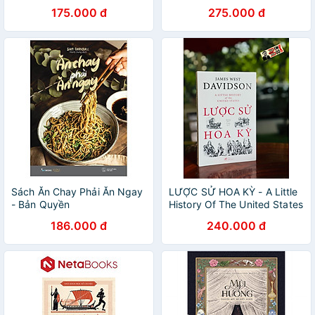
Bạn Và Cho thế Giới Của
Nam Official)
175.000 đ
275.000 đ
Chúng Ta
Sách Ăn Chay Phải Ăn Ngay
LƯỢC SỬ HOA KỲ - A Little
- Bản Quyền
History Of The United States
- James West Davidson -
186.000 đ
240.000 đ
Nhã Nam