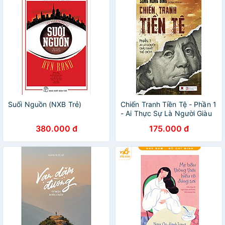
Suối Nguồn (NXB Trẻ)
Chiến Tranh Tiền Tệ - Phần 1
- Ai Thực Sự Là Người Giàu
Nhất Thế Giới ( Tái Bản
380.000 đ
175.000 đ
2022)