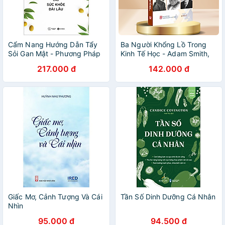
Cẩm Nang Hướng Dẫn Tẩy
Ba Người Khổng Lồ Trong
Sỏi Gan Mật - Phương Pháp
Kinh Tế Học - Adam Smith,
Diệu Kỳ Cho Sức Khỏe Dài
Các Mác và John Maynard
217.000 đ
142.000 đ
Lâu
Keynes
Giấc Mơ, Cảnh Tượng Và Cái
Tần Số Dinh Dưỡng Cá Nhân
Nhìn
95.000 đ
94.500 đ