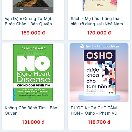
Vạn Dặm Đường Từ Một
Sách - Mẹ bầu thông thái
Bước Chân - Bản Quyền
hiểu rõ đúng sai (Nhã Nam
HCM)
159.000 đ
170.000 đ
Không Còn Bệnh Tim - Bản
DƯỢC KHOA CHO TÂM
Quyền
HỒN – Osho – Phạm Vũ
Thanh Tùng dịch – Tuệ Tri -
131.000 đ
118.700 đ
NXB Dân Trí