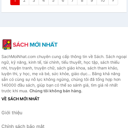
1
2
3
4
5
6
7
8
9
10
»
SachMoiNhat.com chuyên cung cấp thông tin về Sách. Sách ngoại
ngữ, kỹ năng, kinh tế, tài chính, tiểu thuyết, học tập, sách thiếu
nhi, truyện tranh, truyện chữ, sách giáo khoa, sách tham khảo,
luyện thi, y học, mẹ và bé, sức khỏe, giáo dục... Bằng khả năng
sẵn có cùng sự nỗ lực không ngừng, chúng tôi đã tổng hợp hơn
140000 đầu sách, giúp bạn có thể so sánh giá, tìm giá rẻ nhất
trước khi mua.
Chúng tôi không bán hàng.
VỀ SÁCH MỚI NHẤT
Giới thiệu
Chính sách bảo mật