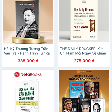
Hồi Ký Thượng Tướng Trần
THE DAILY DRUCKER: Kim
Văn Trà - Hành Trình Từ “Ra
Chỉ Nam Mỗi Ngày Về Quản
Đi Hai Bàn Tay Trắng” Đến
Trị Kinh Doanh - Peter F.
338.000 đ
275.000 đ
“Trở Về Một Dải Giang San”
Drucker, Joseph A.
Và Những Trang Bản Thảo
Maciariello - Hoàng Huấn
Còn Dang Dở
dịch - Viện Pace