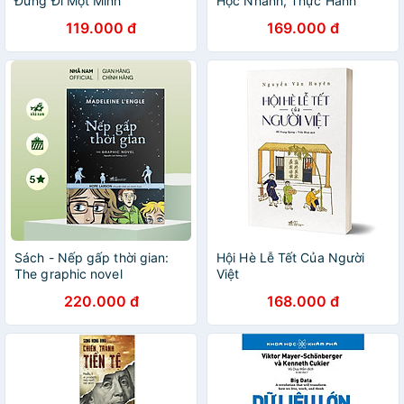
Đừng Đi Một Mình
Học Nhanh, Thực Hành
Ngay Sơ Cấp 2
119.000 đ
169.000 đ
Sách - Nếp gấp thời gian:
Hội Hè Lễ Tết Của Người
The graphic novel
Việt
(Madeleine L’Engle - Hope
220.000 đ
168.000 đ
Larson) - Nhã Nam Official