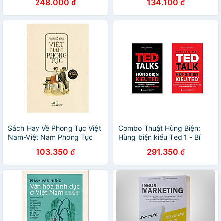
248.000 đ
134.100 đ
Sách Hay Về Phong Tục Việt
Combo Thuật Hùng Biện:
Nam-Việt Nam Phong Tục
Hùng biện kiểu Ted 1 - Bí
quyết diễn thuyết trước đám
103.350 đ
291.350 đ
đông "chuẩn" + Hùng biện
kiểu Ted 2