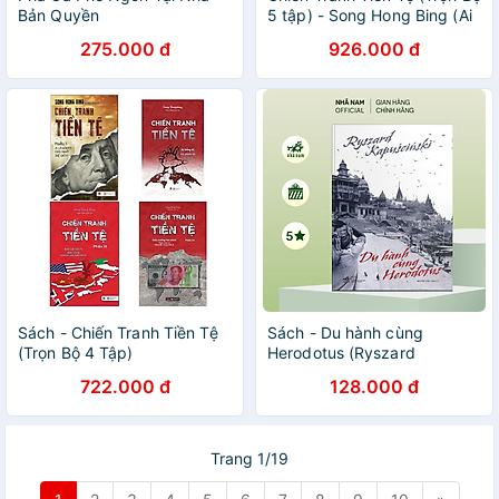
Bản Quyền
5 tập) - Song Hong Bing (Ai
thật sự giàu nhất thế giới? +
275.000 đ
926.000 đ
Sự thống trị của quyền lực
tài chính + Biên giới Tiền tệ
nhân tố bí ẩn trong các cuộc
chiến kinh tế +Siêu cường
Tài chính +Tương lai của tiền
tệ thế giới)
Sách - Chiến Tranh Tiền Tệ
Sách - Du hành cùng
(Trọn Bộ 4 Tập)
Herodotus (Ryszard
Kapuściński) - Nhã Nam
722.000 đ
128.000 đ
Official
Trang 1/19