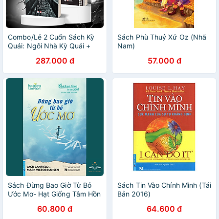
Combo/Lẻ 2 Cuốn Sách Kỳ
Sách Phù Thuỷ Xứ Oz (Nhã
Quái: Ngôi Nhà Kỳ Quái +
Nam)
Bức Tranh Kỳ Quái (Huy
287.000 đ
57.000 đ
Hoàng Books)
Sách Đừng Bao Giờ Từ Bỏ
Sách Tin Vào Chính Mình (Tái
Ước Mơ- Hạt Giống Tâm Hồn
Bản 2016)
60.800 đ
64.600 đ