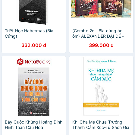
Triết Học Habermas (Bìa
(Combo 2c - Bìa cứng áo
Cứng)
ôm) ALEXANDER ĐẠI ĐẾ -
Huyền thoại xứ Macedonia –
332.000 đ
399.000 đ
JULIUS CAESAR - Nhà độc
tài huyền thoại của La Mã -
Philip Freeman - Bách Việt
Book - NXB Dân trí
Bảy Cuộc Khủng Hoảng Định
Khi Cha Mẹ Chưa Trưởng
Hình Toàn Cầu Hóa
Thành Cảm Xúc-Tủ Sách Gia
Đình