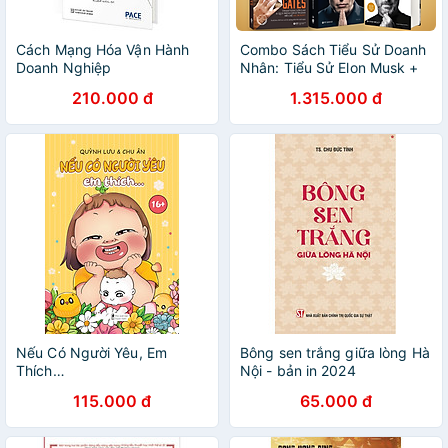
Cách Mạng Hóa Vận Hành
Combo Sách Tiểu Sử Doanh
Doanh Nghiệp
Nhân: Tiểu Sử Elon Musk +
Tiểu Sử Steve Jobs + Tiểu
210.000 đ
1.315.000 đ
Sử Bill Gates + Richard
Branson - Người Đi Tìm Bão
+ Warren Buffett - Quá Trình
Hình Thành Một Nhà Tư Bản
Mỹ
Nếu Có Người Yêu, Em
Bông sen trắng giữa lòng Hà
Thích…
Nội - bản in 2024
115.000 đ
65.000 đ