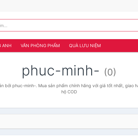
G ANH
VĂN PHÒNG PHẨM
QUÀ LƯU NIỆM
phuc-minh-
(0)
 bởi phuc-minh-. Mua sản phẩm chính hãng với giá tốt nhất, giao h
hộ COD