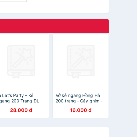
 Let's Party - Kẻ
Vở kẻ ngang Hồng Hà
gang 200 Trang ĐL
200 trang - Gáy ghim -
0g/m2 - Hồng Hà 1426
Sao Mai Best memories
28.000 đ
16.000 đ
Mẫu Màu Giao Ngẫu
1688 định lượng 55-
hiên)
57gm2 độ sáng 82-84
ISO (Giao bìa ngẫu
nhiên)