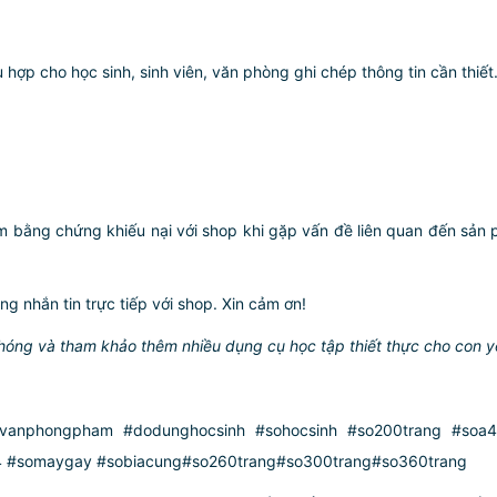
 hợp cho học sinh, sinh viên, văn phòng ghi chép thông tin cần thiết
àm bằng chứng khiếu nại với shop khi gặp vấn đề liên quan đến sản p
ng nhắn tin trực tiếp với shop. Xin cảm ơn!
hóng và tham khảo thêm nhiều dụng cụ học tập thiết thực cho con yê
anphongpham #dodunghocsinh #sohocsinh #so200trang #soa4
4 #somaygay #sobiacung#so260trang#so300trang#so360trang