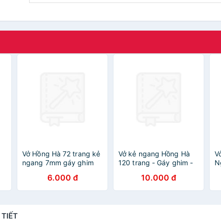
Vở Hồng Hà 72 trang kẻ
Vở kẻ ngang Hồng Hà
Vở
ngang 7mm gáy ghim
120 trang - Gáy ghim -
N
Sao mai Live Music
Sao Mai Best memories
7
6.000 đ
10.000 đ
1693 định lượng 55 -
1687 định lượng 55-
(
 x
57gsm độ trắng 84%
57gm2 độ sáng 82-84
N
u
ISO Khổ vở 170 x
ISO (Giao bìa ngẫu
240mm (khổ nhỏ)
nhiên)
 TIẾT