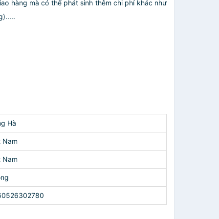
giao hàng mà có thể phát sinh thêm chi phí khác như
.....
ng Hà
t Nam
t Nam
ông
60526302780