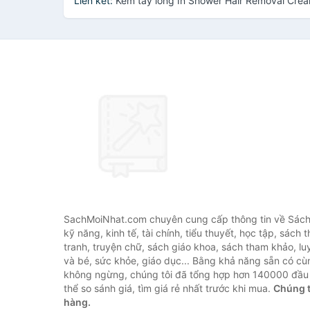
Liên kết:
Kem tẩy lông In Shower Hair Removal Cre
SachMoiNhat.com chuyên cung cấp thông tin về Sách
kỹ năng, kinh tế, tài chính, tiểu thuyết, học tập, sách t
tranh, truyện chữ, sách giáo khoa, sách tham khảo, luy
và bé, sức khỏe, giáo dục... Bằng khả năng sẵn có cù
không ngừng, chúng tôi đã tổng hợp hơn 140000 đầu 
thể so sánh giá, tìm giá rẻ nhất trước khi mua.
Chúng t
hàng.