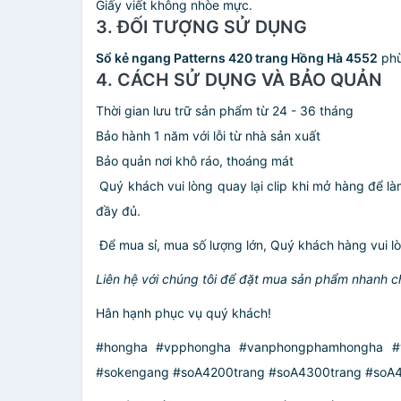
Giấy viết không nhòe mực.
3. ĐỐI TƯỢNG SỬ DỤNG
Sổ kẻ ngang Patterns 420 trang Hồng Hà 4552
phù
4. CÁCH SỬ DỤNG VÀ BẢO QUẢN
Thời gian lưu trữ sản phẩm từ 24 - 36 tháng
Bảo hành 1 năm với lỗi từ nhà sản xuất
Bảo quản nơi khô ráo, thoáng mát
️ Quý khách vui lòng quay lại clip khi mở hàng để l
đầy đủ.
️ Để mua sỉ, mua số lượng lớn, Quý khách hàng vui lò
Liên hệ với chúng tôi để đặt mua sản phẩm nhanh c
Hân hạnh phục vụ quý khách!
#hongha #vpphongha #vanphongphamhongha #v
#sokengang #soA4200trang #soA4300trang #soA