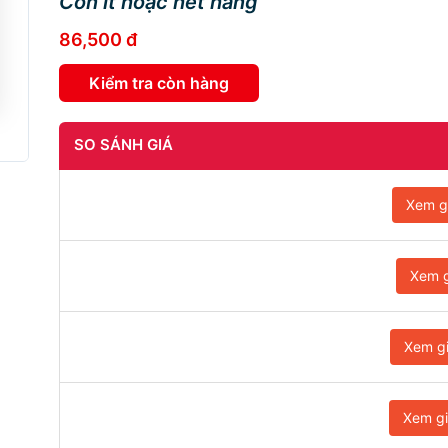
Còn ít hoặc hết hàng
86,500 đ
Kiểm tra còn hàng
SO SÁNH GIÁ
Xem g
Xem g
Xem g
Xem g