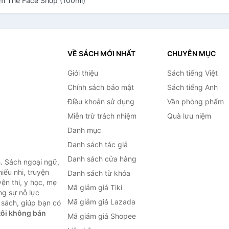
am The Face Shop (100ml)
VỀ SÁCH MỚI NHẤT
CHUYÊN MỤC
Giới thiệu
Sách tiếng Việt
Chính sách bảo mật
Sách tiếng Anh
Điều khoản sử dụng
Văn phòng phẩm
Miễn trừ trách nhiệm
Quà lưu niệm
Danh mục
Danh sách tác giả
Danh sách cửa hàng
. Sách ngoại ngữ,
hiếu nhi, truyện
Danh sách từ khóa
ện thi, y học, mẹ
Mã giảm giá Tiki
ng sự nỗ lực
Mã giảm giá Lazada
sách, giúp bạn có
ôi không bán
Mã giảm giá Shopee