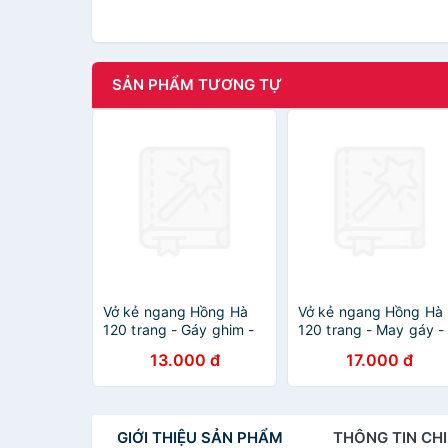
SẢN PHẨM TƯƠNG TỰ
Vở kẻ ngang Hồng Hà
Vở kẻ ngang Hồng Hà
120 trang - Gáy ghim -
120 trang - May gáy -
Study Be Yourseft 1463
Studh Moka 1461 định
13.000 đ
17.000 đ
định lượng 70 gm2 độ
lượng 70 m2 độ sáng
sáng 90-92 ISO Khổ vở
90-92 ISO Khổ vở 180
180 x 252 mm (Giao bìa
252 mm (Giao bìa ngẫ
ngẫu nhiên)
nhiên)
GIỚI THIỆU
SẢN PHẨM
THÔNG TIN
CHI