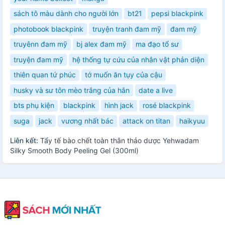
sách tô màu dành cho người lớn
bt21
pepsi blackpink
photobook blackpink
truyện tranh đam mỹ
đam mỹ
truyênn đam mỹ
bj alex đam mỹ
ma đạo tổ sư
truyện đam mỹ
hệ thống tự cứu của nhân vật phản diện
thiên quan tứ phúc
tớ muốn ăn tụy của cậu
husky và sư tôn mèo trắng của hắn
date a live
bts phụ kiện
blackpink
hình jack
rosé blackpink
suga
jack
vương nhất bác
attack on titan
haikyuu
Liên kết:
Tẩy tế bào chết toàn thân thảo dược Yehwadam
Silky Smooth Body Peeling Gel (300ml)