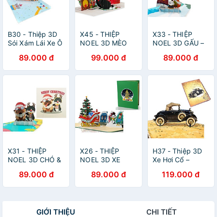
B30 - Thiệp 3D
X45 - THIỆP
X33 - THIỆP
Sói Xám Lái Xe Ô
NOEL 3D MÈO
NOEL 3D GẤU –
Tô Sinh Nhật –
MẶC ÁO LEN ĐỎ
THỎ – CÁO KÉO
89.000 đ
99.000 đ
89.000 đ
Pop Up Birthday
CÂY THÔNG
Car – Viethands
SIÊU DỄ
Giftshop
THƯƠNG ️
X31 - THIỆP
X26 - THIỆP
H37 - Thiệp 3D
NOEL 3D CHÓ &
NOEL 3D XE
Xe Hơi Cổ –
MÈO DỄ
TRƯỢT – CÂY
Vintage Car Pop
89.000 đ
89.000 đ
119.000 đ
THƯƠNG –
THÔNG – LÀNG
Up Card
MERRY
TUYẾT DỄ
Viethands
CHRISTMAS
THƯƠNG ️
Giftshop
GIỚI THIỆU
CHI TIẾT