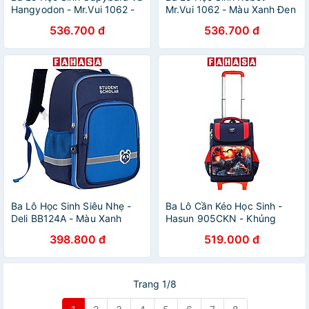
Hangyodon - Mr.Vui 1062 -
Mr.Vui 1062 - Màu Xanh Đen
Màu Hồng
+ Đỏ
536.700 đ
536.700 đ
Ba Lô Học Sinh Siêu Nhẹ -
Ba Lô Cần Kéo Học Sinh -
Deli BB124A - Màu Xanh
Hasun 905CKN - Khủng
Dương
Long 5
398.800 đ
519.000 đ
Trang 1/8