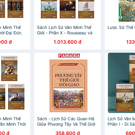
n Minh Thế
Sách Lịch Sử Văn Minh Thế
Lược Sử Thế 
hời Đại Đức
Giới - Phần X - Rousseau và
Cách mạng
000 đ
1.013.600 đ
133
n Minh Thế
Sách - Lịch Sử Các Quan Hệ
Lịch Sử Văn M
 Văn Minh Thời
Giữa Phương Tây Và Thế Giới
Phần I - Di 
Hồi Giáo
(Bộ 3 tập)
00 đ
358.800 đ
690