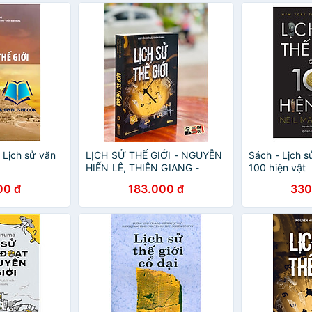
h Lịch sử văn
LỊCH SỬ THẾ GIỚI - NGUYỄN
Sách - Lịch s
HIẾN LÊ, THIÊN GIANG -
100 hiện vật
00 đ
183.000 đ
330