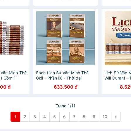
 Văn Minh Thế
Sách Lịch Sử Văn Minh Thế
Lịch Sử Văn M
t ( Gồm 11
Giới - Phần IX - Thời đại
Will Durant -
Voltaire (Bộ 4 cuốn)
- Sách IRED 
600 đ
633.500 đ
8.52
Trang 1/11
1
2
3
4
5
6
7
8
9
10
»