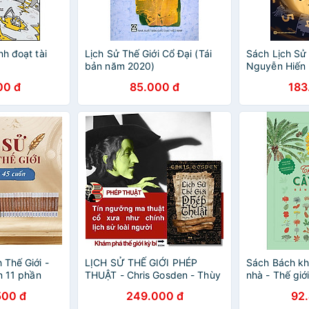
nh đoạt tài
Lịch Sử Thế Giới Cổ Đại (Tái
Sách Lịch Sử 
bản năm 2020)
Nguyễn Hiến 
QUYỀN
00 đ
85.000 đ
183
 Thế Giới -
LỊCH SỬ THẾ GIỚI PHÉP
Sách Bách kh
ọn 11 phần
THUẬT - Chris Gosden - Thùy
nhà - Thế giớ
Dương dịch - Az Việt Nam –
tranh
500 đ
249.000 đ
92
NXB Thế Giới