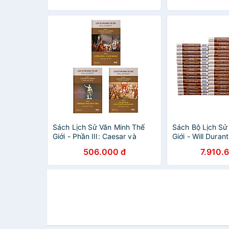
Sách Lịch Sử Văn Minh Thế
Sách Bộ Lịch Sử
Giới - Phần III: Caesar và
Giới - Will Duran
Christ (Bộ 3 cuốn)
phần, 45 tập)
506.000 đ
7.910.