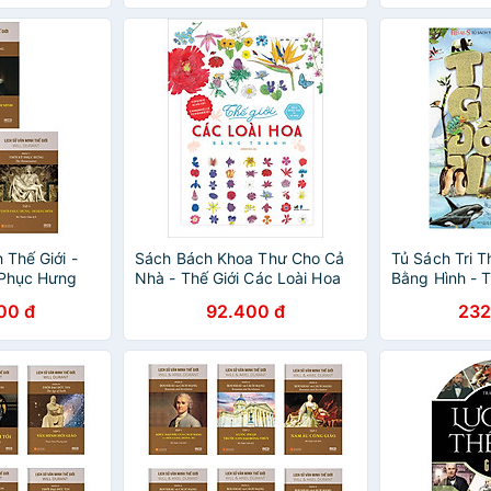
 Thế Giới -
Sách Bách Khoa Thư Cho Cả
Tủ Sách Tri 
 Phục Hưng
Nhà - Thế Giới Các Loài Hoa
Bằng Hình - T
Bằng Tranh
(Tái Bản)
00 đ
92.400 đ
232