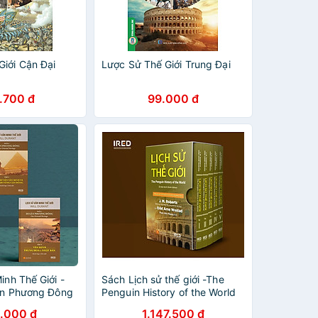
Giới Cận Đại
Lược Sử Thế Giới Trung Đại
.700 đ
99.000 đ
inh Thế Giới -
Sách Lịch sử thế giới -The
Sản Phương Đông
Penguin History of the World
(gồm 05 tập) PACE
.000 đ
1.147.500 đ