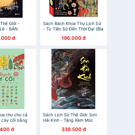
Thế Giới -
Sách Bách Khoa Thư Lịch Sử
Lê - BẢN
- Từ Tiền Sử Đến Thời Đại (Bìa
Cứng) - Tái Bản
.000 đ
196.000 đ
oa thư cho cả
Sách Lịch Sử Thế Giới: Sơn
i cây cối bằng
Hải Kinh - Tặng Kèm Móc
Khóa
.400 đ
339.500 đ