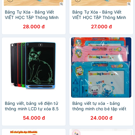
Bảng Tự Xóa - Bảng Viết
Bảng Tự Xóa - Bảng Viết
VIẾT HỌC TẬP Thông Minh
VIẾT HỌC TẬP Thông Minh
CHO BÉ
CHO BÉ
28.000 đ
27.000 đ
Bảng viết, bảng vẽ điện tử
Bảng viết tự xóa - bảng
thông minh LCD tự xóa 8.5
thông minh cho bé tập viết
inch có khóa màn hình -
và vẽ
54.000 đ
24.000 đ
ThanhYengf565