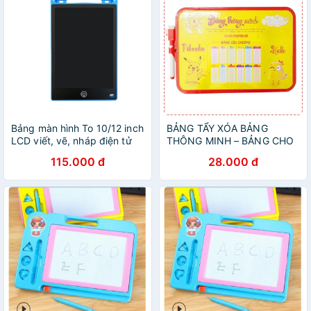
Bảng màn hình To 10/12 inch
BẢNG TẨY XÓA BẢNG
LCD viết, vẽ, nháp điện tử
THÔNG MINH – BẢNG CHO
thông minh
BÉ TẬP VẼ TẬP VIẾT BẢNG
115.000 đ
28.000 đ