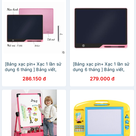
[Bảng xạc pin+ Xạc 1 lần sử
[Bảng xạc pin+ Xạc 1 lần sử
dụng 6 tháng ] Bảng viết,
dụng 6 tháng ] Bảng viết,
bảng vẽ điện tử thông minh
bảng vẽ điện tử thông minh
286.150 đ
279.000 đ
tự động xóa 16 inch
tự động xóa 16 inch