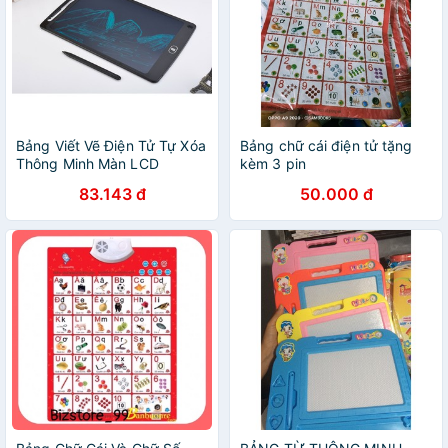
Bảng Viết Vẽ Điện Tử Tự Xóa
Bảng chữ cái điện tử tặng
Thông Minh Màn LCD
kèm 3 pin
4.4/8,5 inch Cho Bé
83.143 đ
50.000 đ