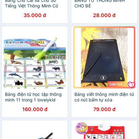
Bảng Chữ Cái Và Chữ Số
BẢNG TỪ THÔNG MINH
Tiếng Việt Thông Minh Có
CHO BÉ
Giọng Nói treo tường cho bé
35.000 đ
28.000 đ
-m
Bảng điện tử học tập thông
Bảng viết thông minh điện tử
minh 11 trong 1 lovelykid
có nút bấm tự xóa
160.000 đ
79.000 đ