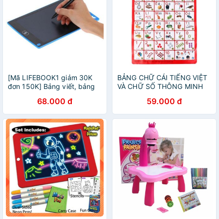
[Mã LIFEBOOK1 giảm 30K
BẢNG CHỮ CÁI TIẾNG VIỆT
đơn 150K] Bảng viết, bảng
VÀ CHỮ SỐ THÔNG MINH
vẽ điện tử thông minh tự
68.000 đ
59.000 đ
động xóa cho bé 8.5 inches