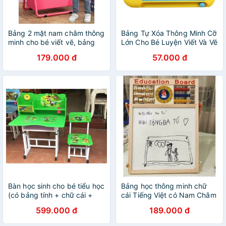
Bảng 2 mặt nam châm thông
Bảng Tự Xóa Thông Minh Cỡ
minh cho bé viết vẽ, bảng
Lớn Cho Bé Luyện Viết Và Vẽ
Flipchart 2 mặt
179.000 đ
57.000 đ
Bàn học sinh cho bé tiểu học
Bảng học thông minh chữ
(có bảng tính + chữ cái +
cái Tiếng Việt có Nam Châm
bảng cửu chương)
,chữ số PITAGO phương
599.000 đ
189.000 đ
pháp STEAMS giáo dục sớm
cho trẻ 3-6 tuổi