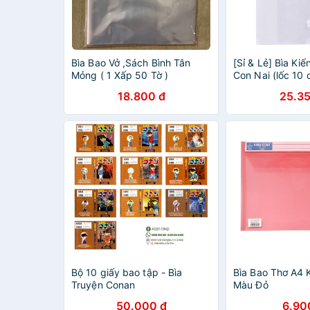
Bìa Bao Vở ,Sách Bình Tân
[Sỉ & Lẻ] Bìa Ki
Mỏng ( 1 Xấp 50 Tờ )
Con Nai (lốc 10 c
18.800 đ
25.35
Bộ 10 giấy bao tập - Bìa
Bìa Bao Thơ A4 K
Truyện Conan
Màu Đỏ
50.000 đ
6.90