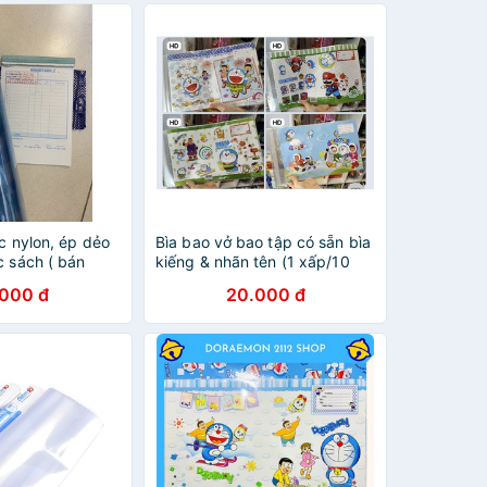
ic nylon, ép dẻo
Bìa bao vở bao tập có sẵn bìa
c sách ( bán
kiếng & nhãn tên (1 xấp/10
bìa), mẫu ngẫu nhiên
.000 đ
20.000 đ