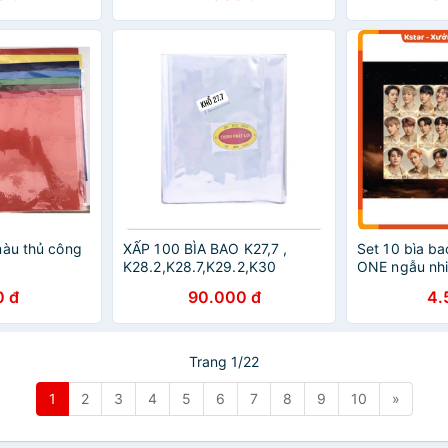
màu thủ công
XẤP 100 BÌA BAO K27,7 ,
Set 10 bìa b
K28.2,K28.7,K29.2,K30
ONE ngẫu nh
0 đ
90.000 đ
4.
Trang 1/22
1
2
3
4
5
6
7
8
9
10
»