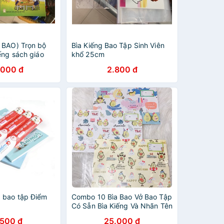
 BAO) Trọn bộ
Bìa Kiếng Bao Tập Sinh Viên
ếng sách giáo
khổ 25cm
ân trời sáng tạo“
.000 đ
2.800 đ
 KIẾNG)
 bao tập Điểm
Combo 10 Bìa Bao Vở Bao Tập
Có Sẵn Bìa Kiếng Và Nhãn Tên
Hình Trái Bơ Siu Dễ Thương
.500 đ
25.000 đ