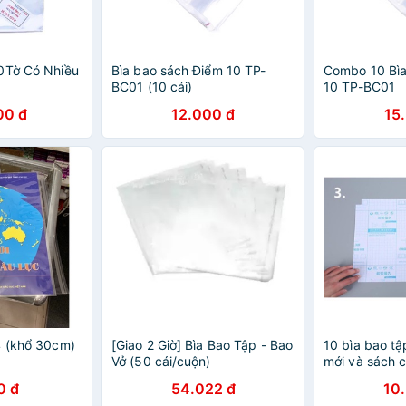
0Tờ Có Nhiều
Bìa bao sách Điểm 10 TP-
Combo 10 Bìa
BC01 (10 cái)
10 TP-BC01
00 đ
12.000 đ
15
4 (khổ 30cm)
[Giao 2 Giờ] Bìa Bao Tập - Bao
10 bìa bao tậ
Vở (50 cái/cuộn)
mới và sách 
0 đ
54.022 đ
10