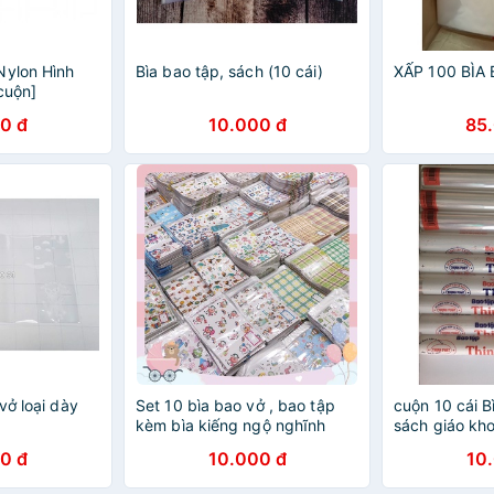
Nylon Hình
Bìa bao tập, sách (10 cái)
XẤP 100 BÌA
cuộn]
0 đ
10.000 đ
85
vở loại dày
Set 10 bìa bao vở , bao tập
cuộn 10 cái B
kèm bìa kiếng ngộ nghĩnh
sách giáo kho
và các lớp cò
0 đ
10.000 đ
10