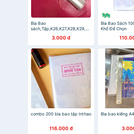
Bìa Bao
Bìa Bao Sách 10
sách,Tập,K26,K27,K28,K29,K30
Khổ Để Chọn
3.000 đ
110.0
combo 200 bìa bao tập Inthao
Bìa bao kiếng A
116.000 đ
3.00