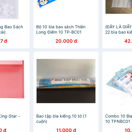
ếng Bao Sách
Bộ 10 bìa bao sách Thiên
(ĐÂY LÀ GIẤY
ái)
Long Điểm 10 TP-BC01
22 bìa bao ki
khoa lớp 1 “ch
7 đ
20.000 đ
42
(CHỈ CÓ BAO
ing-Star -
Bao tập bìa kiếng 10 tờ (1
Combo 10 Bìa
cuộn)
10 TPNBC01
0 đ
11.000 đ
10