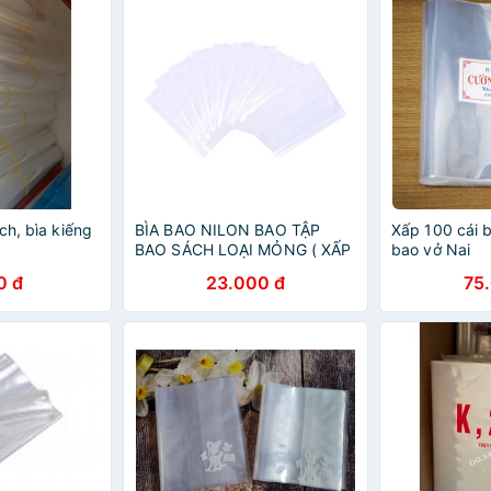
ch, bìa kiếng
BÌA BAO NILON BAO TẬP
Xấp 100 cái b
BAO SÁCH LOẠI MỎNG ( XẤP
bao vở Nai
50C)
0 đ
23.000 đ
75