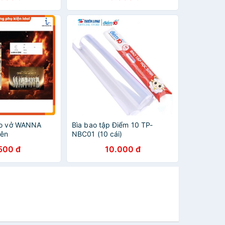
ao vở WANNA
Bìa bao tập Điểm 10 TP-
iên
NBC01 (10 cái)
500 đ
10.000 đ