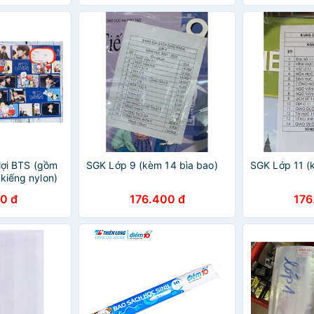
 lợi BTS (gồm
SGK Lớp 9 (kèm 14 bìa bao)
SGK Lớp 11 (
kiếng nylon)
0 đ
176.400 đ
176