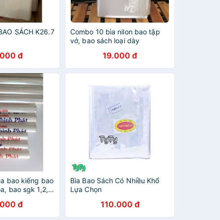
 BAO SÁCH K26.7
Combo 10 bìa nilon bao tập
vở, bao sách loại dày
.000 đ
19.000 đ
ìa bao kiếng bao
Bìa Bao Sách Có Nhiều Khổ
a, bao sgk 1,2,6,
Lựa Chọn
n lại,bao tập
.000 đ
110.000 đ