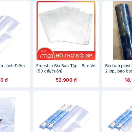
ao sách Điểm
Freeship Bìa Bao Tập - Bao Vở
Bìa bao plast
(50 cái/cuộn)
2 lớp, bao bọ
theo mét).
0 đ
52.900 đ
18