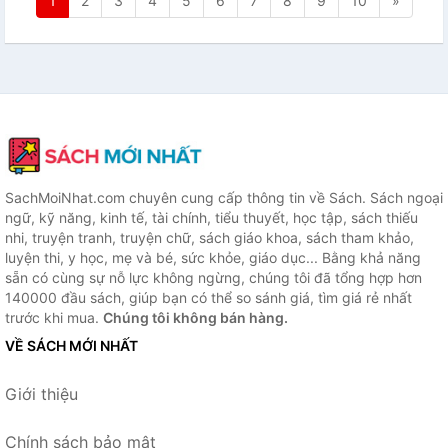
1
2
3
4
5
6
7
8
9
10
»
SachMoiNhat.com chuyên cung cấp thông tin về Sách. Sách ngoại
ngữ, kỹ năng, kinh tế, tài chính, tiểu thuyết, học tập, sách thiếu
nhi, truyện tranh, truyện chữ, sách giáo khoa, sách tham khảo,
luyện thi, y học, mẹ và bé, sức khỏe, giáo dục... Bằng khả năng
sẵn có cùng sự nỗ lực không ngừng, chúng tôi đã tổng hợp hơn
140000 đầu sách, giúp bạn có thể so sánh giá, tìm giá rẻ nhất
trước khi mua.
Chúng tôi không bán hàng.
VỀ SÁCH MỚI NHẤT
Giới thiệu
Chính sách bảo mật