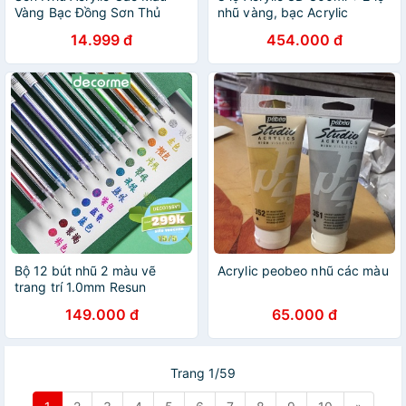
Vàng Bạc Đồng Sơn Thủ
nhũ vàng, bạc Acrylic
Công Handmade DIY In Dấu
14.999 đ
454.000 đ
Chân Bé
Bộ 12 bút nhũ 2 màu vẽ
Acrylic peobeo nhũ các màu
trang trí 1.0mm Resun
149.000 đ
65.000 đ
Trang 1/59