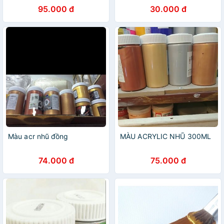
95.000 đ
30.000 đ
Màu acr nhũ đồng
MÀU ACRYLIC NHŨ 300ML
74.000 đ
75.000 đ