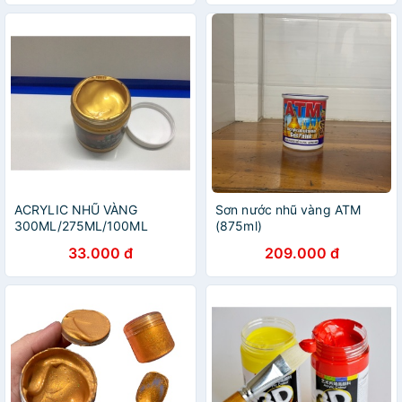
ACRYLIC NHŨ VÀNG
Sơn nước nhũ vàng ATM
300ML/275ML/100ML
(875ml)
33.000 đ
209.000 đ