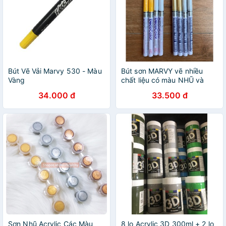
Bút Vẽ Vải Marvy 530 - Màu
Bút sơn MARVY vẽ nhiều
Vàng
chất liệu có màu NHŨ và
màu TRƠN
34.000 đ
33.500 đ
Sơn Nhũ Acrylic Các Màu
8 lọ Acrylic 3D 300ml + 2 lọ