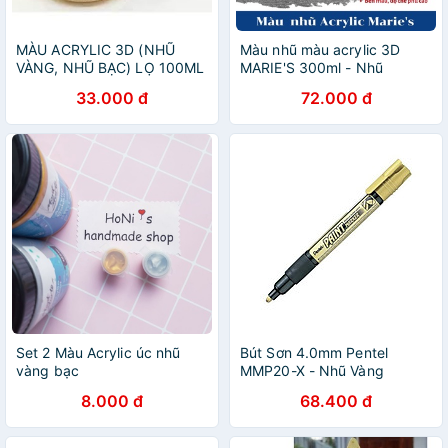
MÀU ACRYLIC 3D (NHŨ
Màu nhũ màu acrylic 3D
VÀNG, NHŨ BẠC) LỌ 100ML
MARIE'S 300ml - Nhũ
vàng/nhũ bạc/nhũ đồng
33.000 đ
72.000 đ
đỏ/nhũ đồng - Màu chuyên
vẽ toan, tranh tường
Set 2 Màu Acrylic úc nhũ
Bút Sơn 4.0mm Pentel
vàng bạc
MMP20-X - Nhũ Vàng
8.000 đ
68.400 đ