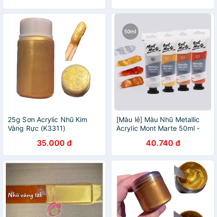
Vàng đồng
25g Sơn Acrylic Nhũ Kim
[Màu lẻ] Màu Nhũ Metallic
Vàng Rực (K3311)
Acrylic Mont Marte 50ml -
Silver/ Gold (Màu Nhũ
35.000 đ
40.740 đ
đồng/Nhũ bạc)