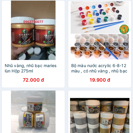
Nhũ vàng, nhũ bạc maries
Bộ màu nước acrylic 6-8-12
lùn Hộp 275ml
màu , có nhũ vàng , nhũ bạc
, vàng đồng an toàn cho trẻ
72.000 đ
19.900 đ
em , tô màu , trộn màu đất
sét …