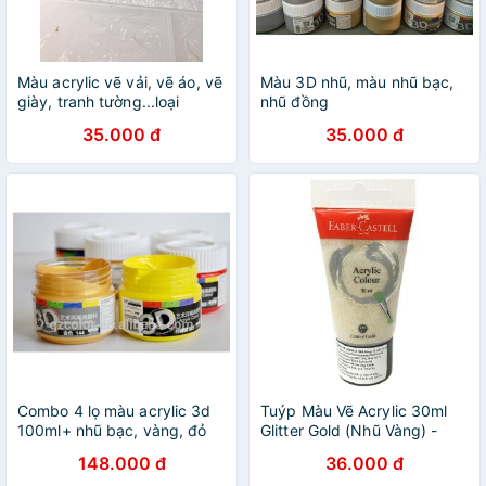
Màu acrylic vẽ vải, vẽ áo, vẽ
Màu 3D nhũ, màu nhũ bạc,
giày, tranh tường...loại
nhũ đồng
100ml màu nhũ vàng, nhũ
35.000 đ
35.000 đ
bạc
Combo 4 lọ màu acrylic 3d
Tuýp Màu Vẽ Acrylic 30ml
100ml+ nhũ bạc, vàng, đỏ
Glitter Gold (Nhũ Vàng) -
Faber-Castell
148.000 đ
36.000 đ