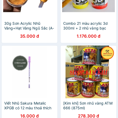
30g Sơn Acrylic Nhũ
Combo 21 màu acrylic 3d
Vàng+Hạt Vàng Ngũ Sắc (A-
300ml + 2 nhũ vàng bạc
2)
100ml+ 1 bộ bút cán xanh
35.000 đ
1.176.000 đ
12 cây
Viết Nhũ Sakura Metalic
[Kim khí] Sơn nhũ vàng ATM
XPGB có 12 màu thoả thích
666 (875ml)
chọn : Màu Bạc - Nâu - Đen
16.000 đ
278.300 đ
- Xám - Hồng - Đỏ - Vàng -